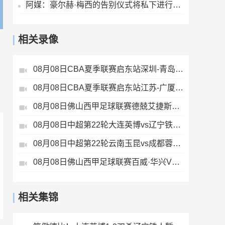
阿媒：豪尔赫·梅西的告别仪式将私下进行，仅限亲人和挚友出席
相关录像
08月08日CBA夏季联赛启东站深圳-青岛全场录像
08月08日CBA夏季联赛启东站江苏-广厦全场录像
08月08日佛山西甲足球联赛德兢艾捷斯VS白坭兴龙全场录像
08月08日中超第22轮大连英博vs辽宁铁人全场录像
08月08日中超第22轮云南玉昆vs成都蓉城全场录像
08月08日佛山西甲足球联赛百威·华兴VS广州苏雅蔚雨堂全场录像
相关集锦