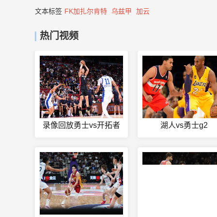
文本标签
FK加扎尔肯特
乌兹甲
加云
热门视频
录像回放勇士vs开拓者
湖人vs勇士g2