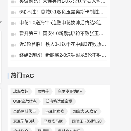
笑傲德比！大连英博1-0双杀辽宁铁人暂升第2斯坦丘远射制胜
6轮不胜！蓉城0-1客负玉昆奥斯卡制胜玉昆暂第三蓉城全场1射正
>
申花1-0送海牛5连败申花换帅后终结3连败阿苏埃助攻徐皓阳制胜
暂升第三！国安4-0新鹏城7轮不败张玉宁传射达万双响法比奥破门
近3轮首胜！铁人3-1送申花中超3连败热菲尼奥双响邦本宜裕传射
终结2连败！新鹏城2-0送铜梁龙5轮不胜37岁姜至鹏破门韦斯利建功
热门TAG
冰岛女超
贾柏莱
乌尔皮亚纳KF
UMF拿尔维克
沃洛格达戴拿模
圣路易斯伏击
马耳他女篮
加拿大SC女足
冠军学院B队
马尼埃马联
国际圣卡洛斯U20