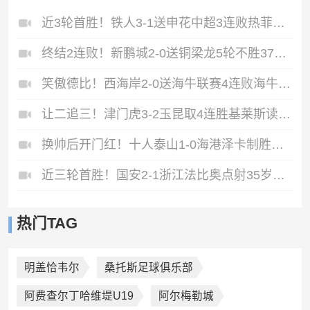
近3轮首胜！铁人3-1送申花中超3连败热菲尼奥双响邦本宜裕传射
终结2连败！新鹏城2-0送铜梁龙5轮不胜37岁姜至鹏破门韦斯利建功
笑傲德比！西海岸2-0送海牛联赛4连败海牛仍垫底西海岸升至第二
让二追三！津门虎3-2玉昆取4连胜基莱斯读秒绝杀萨尔瓦多破门
换帅后开门红！十人泰山1-0海港泽卡制胜于金永扑点海港三球被吹
近三轮首胜！国安2-1浙江法比奥点射35岁张稀哲制胜王钰栋送助攻
热门TAG
明盖恰韦尔
桑托斯足球俱乐部
阿费查尔丁哈维堤U19
阿尔梅勒城