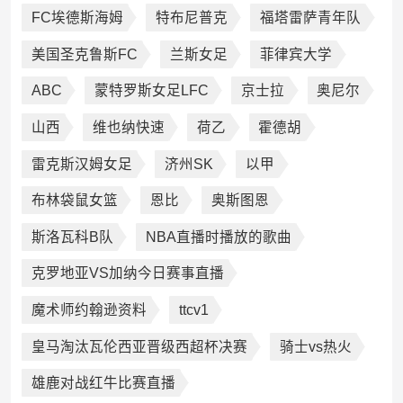
FC埃德斯海姆
特布尼普克
福塔雷萨青年队
美国圣克鲁斯FC
兰斯女足
菲律宾大学
ABC
蒙特罗斯女足LFC
京士拉
奥尼尔
山西
维也纳快速
荷乙
霍德胡
雷克斯汉姆女足
济州SK
以甲
布林袋鼠女篮
恩比
奥斯图恩
斯洛瓦科B队
NBA直播时播放的歌曲
克罗地亚VS加纳今日赛事直播
魔术师约翰逊资料
ttcv1
皇马淘汰瓦伦西亚晋级西超杯决赛
骑士vs热火
雄鹿对战红牛比赛直播