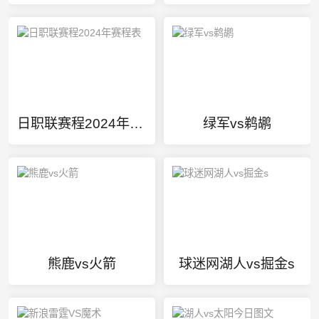
日职联赛程2024年赛程表
绿军vs鹈鹕
熊鹿vs火箭
球迷网湖人vs掘金s