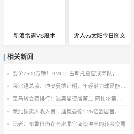
新浪雷霆VS魔术
湖人vs太阳今日图文
相关新闻
要价7500万镑！RMC：古斯托夏窗或离队，曼城不愿满足切尔西要价
莱比锡总监：迪奥曼德证明，年轻潜力球员能在我们这得到巨大提升
皇马转会费排行：迪奥曼德居第二 阿扎尔第三 C罗第五 齐达内第七
莱比锡卖人收入榜：迪奥曼德1.25亿欧居首，舍什科索博奥尔莫在列
记者：布鲁日仍在与水晶宫商谈埃塞的转会交易