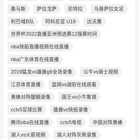
桑马斯
萨拉戈萨
尼特拉
乌普萨拉女足
利巴域B队
阿科尼亚 U19
达沃鹰
世界杯2022直播亚洲预选赛12强赛时间
nba快船直播视频在线直播
nba广东体育在线直播
2019猛龙vs雄鹿g6全场录像
公牛vs骑士视频
江苏体育直播
篮网vs湖软在线观看
黄蜂对阵醍醐录像
国王vs小牛集锦
cctv5足球比赛
雄鹿vs快船录像
腾讯nba在线直播
cctv5电视
中国对阵黄蜂
湖人vs火箭视频
湖人对阵灰熊录像