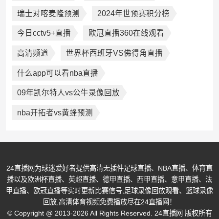
瑞士对喀麦隆预测
2024年世预赛积分榜
今日cctv5+直播
欧冠直播360在线观看
高清频道
世界杯西班牙VS佛得角直播
什么app可以看nba直播
09年凯尔特人vs公牛录像回放
nba开拓者vs黄蜂预测
24直播网为球迷爱好者提供高清无插件足球直播、NBA直播、体育直
播以及欧洲杯直播、英超直播、德甲直播、西甲直播、意甲直播、法
甲直播、欧冠直播等实时更新比赛信号,足球录像回放观看、篮球录像
回放,高清体育视频免费播放尽在24直播网！
© Copyright @ 2013-2026 All Rights Reserved. 24直播网 版权所有