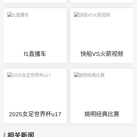
f1直播车
快船VS火箭视频
2025女足世界杯u17
姚明经典比赛
相关新闻