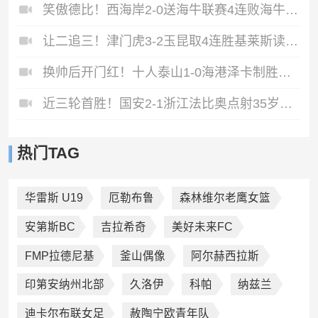
笑傲德比！西海岸2-0送海牛联赛4连败海牛仍垫底西海岸升至第二
让二追三！津门虎3-2玉昆取4连胜基莱斯读秒绝杀萨尔瓦多破门
换帅后开门红！十人泰山1-0海港泽卡制胜于金永扑点海港三球被吹
近三轮首胜！国安2-1浙江法比奥点射35岁张稀哲制胜王钰栋送助攻
热门TAG
华雷斯 U19
厄勒布鲁
森林维尔老鹰女篮
安第斯BC
吉拉希奇
美好未来FC
FMP拉德尼基
釜山偶像
阿尔赫西拉斯
印第安纳州北部
久洛伊
科帕
纳兹兰
迪卡尔布联女足
赦陶宁欧青年队