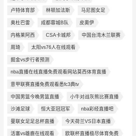
卢特体育部
林顿加法斯
马尼图女足
奥杜巴雷
成都蓉城B队
皮奧伊
内格莱阿西
CSA卡城邦
中国台湾木兰联赛
周琦
太阳vs76人在线观看
掘金vs步行者预测
nba直播在线直播免费观看网站莫西体育直播
意甲联赛直播免费观看悉fc3典tv
中国男篮今晚男篮直播
小牛对战灰熊比赛直播
沙滩足球
恒大亚冠冠军
nba彩经直播吧
曼联女足足总杯直播
今天荷兰VS日本直播
活塞vs雄鹿在线观看
欧联杯直播极尽体育免费