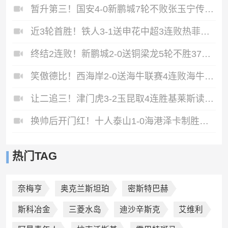
暂升第三！国安4-0新鹏城7轮不败张玉宁传射达万双响法比奥破门
近3轮首胜！铁人3-1送申花中超3连败热菲尼奥双响邦本宜裕传射
终结2连败！新鹏城2-0送铜梁龙5轮不胜37岁姜至鹏破门韦斯利建功
笑傲德比！西海岸2-0送海牛联赛4连败海牛仍垫底西海岸升至第二
让二追三！津门虎3-2玉昆取4连胜基莱斯读秒绝杀萨尔瓦多破门
换帅后开门红！十人泰山1-0海港泽卡制胜于金永扑点海港三球被吹
热门TAG
奈梅亨
奥克兰斯坦珀
密斯特巴赫
斯科冶金
三菱水岛
迪沙辛斯克
艾维利