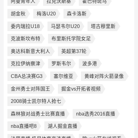
阿曼青年人
拉克沃斯基
霍巴特斑马
胡金秋
梅洛U20
森卡洛斯
委内瑞拉U18
马瑟韦尔U20
塔古穆里斯
克波斯坎布特
布里斯托学院女足
奥达科斯意大利人
英超第37轮
克拉伊纳察津
罗斯韦尔
波多港
CBA总决赛G3
塞尔维亚
黄峰对阵火箭录像
金州勇士对阵国王
掘金vs开拓者视频
2008骑士凯尔特人抢七
森林狼对战勇士比赛直播
nba选秀2016直播
nba直播吧8
湖人掘金直播