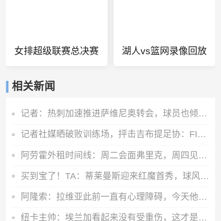
女排超级联赛总决赛
湖人vs篮网录像回放
相关新闻
记者：热刺加速推进萨维尼奥转会，球员也倾向于加盟
记者社媒晒破败训练场，抨击吉布提足协：FIFA的拨款去哪里了？
阿劳霍外租时间线：周二会面弗里克，周四见利物浦，周五晚间敲定
买到宝了！TA：蒂莱曼斯迎来红魔首秀，球风沉稳想必卡里克很满意
阿隆索：拉维亚此前一直有心理障碍，今天他很累但发自内心地开心
纽卡主帅：埃兰加看起来没有受重伤，这才是今晚最重要的