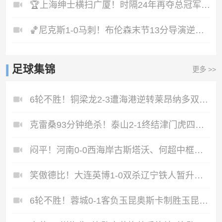
🏆上海绅士横扫广厦！时隔24年再夺总冠军！王哲林爆砍29+14！
🏀尼克斯1-0马刺！布伦森末节13分导演逆转文班21中6&6失误！
足球集锦
更多 >>
6轮不胜！铜梁龙2-3遭海港逆转莱昂纳多双响海港甩开降级区7分
克雷桑93分钟绝杀！泰山2-1终结津门虎四连胜，刘洋、哈达斯破门
闷平！河南0-0西海岸古斯塔沃、何超中框阿布拉汗替补席染红
笑傲德比！大连英博1-0双杀辽宁铁人暂升第2斯坦丘远射制胜
6轮不胜！蓉城0-1客负玉昆奥斯卡制胜玉昆暂第三蓉城全场1射正