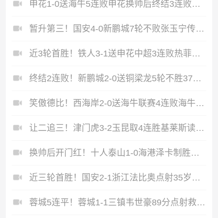
申花1-0送海牛5连败申花换帅后终结3连败阿苏埃助攻徐皓阳制胜
暂升第三！国安4-0新鹏城7轮不败张玉宁传射达万双响法比奥破门
近3轮首胜！铁人3-1送申花中超3连败热菲尼奥双响邦本宜裕传射
终结2连败！新鹏城2-0送铜梁龙5轮不胜37岁姜至鹏破门韦斯利建功
笑傲德比！西海岸2-0送海牛联赛4连败海牛仍垫底西海岸升至第二
让二追三！津门虎3-2玉昆取4连胜基莱斯读秒绝杀萨尔瓦多破门
换帅后开门红！十人泰山1-0海港泽卡制胜于金永扑点海港三球被吹
近三轮首胜！国安2-1浙江法比奥点射35岁张稀哲制胜王钰栋送助攻
蓉城5连平！蓉城1-1三镇韦世豪89分点射救主费利佩造点李昂破门