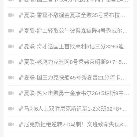
🏀夏联-雷霆不敌掘金夏联全败35号秀布拉齐尔32+6马拉14+7+6
🏀夏联-爵士轻取公牛彼得森缺阵4号秀威尔逊19+8+5帽罚球6中0
🏀夏联-奇才送国王首败莱利6记三分32+6迪班萨23+7雷诺20+12
🏀夏联-老鹰力克篮网8号秀弗莱明斯9+7+5科比·约翰逊17+7
🏀夏联-国王力克快船45号秀夏普21分阿卡夫19+7瓦格勒7中1
🏀夏联-热火击败勇士金康韦尔26+5琼斯9中1奥尔布里奇21+6
🏀马刺6人上双胜尼克斯追至1-2文班32+8+6大头32分&末节12分
🏀尼克斯拒绝逆转2-0马刺！文班致命失误&失绝杀唐斯21+13