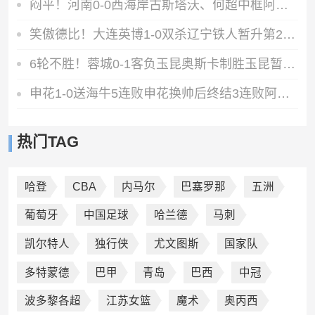
闷平！河南0-0西海岸古斯塔沃、何超中框阿布拉汗替补席染红
笑傲德比！大连英博1-0双杀辽宁铁人暂升第2斯坦丘远射制胜
6轮不胜！蓉城0-1客负玉昆奥斯卡制胜玉昆暂第三蓉城全场1射正
申花1-0送海牛5连败申花换帅后终结3连败阿苏埃助攻徐皓阳制胜
热门TAG
哈登
CBA
内马尔
巴塞罗那
五洲
葡萄牙
中国足球
哈兰德
马刺
凯尔特人
独行侠
尤文图斯
国家队
多特蒙德
巴甲
青岛
巴西
中冠
波多黎各超
江苏女篮
魔术
奥丙西