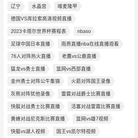
辽宁
水晶宫
喀麦隆甲
德国VS库拉索高清视频直播
2023卡塔尔世界杯赛程表
nbaso
足球中国日本直播
雨燕直播nba在线直播观看
76人对阵热火直播
老鷹vs公鹿直播
猛龙vs勇士直播
篮网vs西部直播
金州勇士对阵公牛集锦
火箭对阵国王录像
灰熊对阵犹他录像
雷霆对战爵士比赛直播
快艇对战勇士比赛直播
活塞对战雷霆比赛直播
黄蜂对战尼克斯比赛直播
篮网vs雄7视频
快艇vs湖人视频
国王vs凯尔特视频