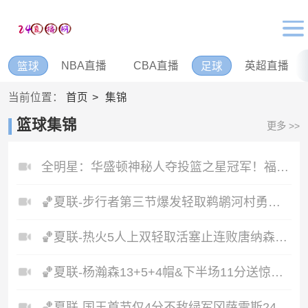
NBA直播
CBA直播
英超直播
篮球
足球
当前位置：
首页
集锦
篮球集锦
更多 >>
全明星：华盛顿神秘人夺投篮之星冠军！福德夺得三分大赛冠军！
🏀夏联-步行者第三节爆发轻取鹈鹕河村勇辉5+5+12斯劳森22分
🏀夏联-热火5人上双轻取活塞止连败唐纳森20+8+10奥科里27分
🏀夏联-杨瀚森13+5+4帽&下半场11分送惊艳妙传开拓者力克掘金
🏀夏联-国王首节仅4分不敌绿军冈萨雷斯24+10+5塞纳克10+12