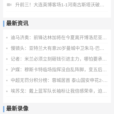
升前三！大连英博客场1-1河南古斯塔沃破门19岁杨铭锐替补扳平
最新资讯
迪马济奥：前锋达林加将在今夏离开博洛尼亚，不莱梅对球员感兴趣
慢镜头：亚特兰大有意20岁曼城中卫朱马·巴，交易方式可能是租借
记者：米兰必须立刻砸钱引进主力，哪怕要承担账面上的亏损
沪媒：穆斯卡特临场指挥没自乱阵脚，变五后卫收缩防线守住胜果
中超无罚分积分榜：蓉城居首 泰山国安申花2-4 海港第11 三镇垫底
埃苏戈：戴上蓝军队长袖标让我倍感荣幸，迫切希望开启英超新赛季
最新录像