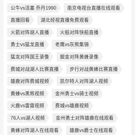
公牛vs活塞 乔丹1990
南京电视台直播在线观看
直播回看
湖北经视直播免费观看
火箭对阵胡人直播
火船对阵快船直播
勇士vs猛龙直播
老鹰vs灰熊集锦
猛龙对阵国王录像
掘金对阵黄蜂录像
费城对战湖人比赛直播
步行对战黄蜂比赛直播
雄鹿对阵费城视频
凯尔特人对阵湖人视频
黄蜂vs黑熊视频
金州勇士vs骑士视频
火鹿vs雷霆视频
费城vs雄鹿视频
76人vs湖人视频
金州勇士对阵雄鹿在线观看
黄蜂对阵湖人在线观看
雄鹿vs爵士在线观看