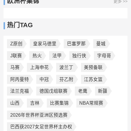
欧洲杯集锦
更多 >>
热门TAG
Z原创
皇家马德里
巴塞罗那
曼城
J联赛
热火
法甲
独行侠
字母哥
马赛
上海申花
波兰丁
美预备联
阿丙曼特
中冠
芬乙附
江苏女篮
法兰克福
德国戊组联赛
老鹰
新疆
山西
吉林
比赛集锦
NBA常规赛
2026年世界杯亚洲区预选赛
巴西获2027女足世界杯主办权