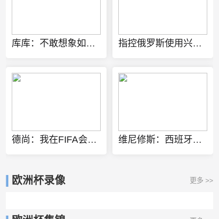
库库：不敢想象如果输掉欧洲杯决赛 回英超有多惨，宁愿输半决赛
指控俄罗斯使用兴奋剂！范德法特&斯内德：08年欧洲杯他们不正常
德尚：我在FIFA会议中得知 若有VAR葡萄牙欧洲杯决赛进球会被取消
维尼修斯：西班牙是夺冠热门 亚马尔是世界最佳之一且受球迷喜爱
欧洲杯录像
更多 >>