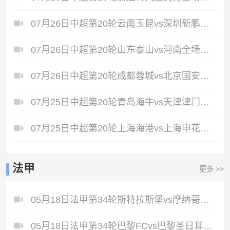
07月26日中超第20轮云南玉昆vs深圳新鹏城全场录像
07月26日中超第20轮山东泰山vs河南全场录像
07月26日中超第20轮成都蓉城vs北京国安全场录像
07月25日中超第20轮青岛海牛vs天津津门虎全场录像
07月25日中超第20轮上海海港vs上海申花全场录像
法甲
更多 >>
05月18日法甲第34轮斯特拉斯堡vs摩纳哥全场录像
05月18日法甲第34轮巴黎FCvs巴黎圣日耳曼全场录像