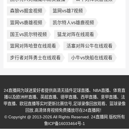
森狼vs掘金视频
篮网vs雄7视频
篮网vs鹿雄视频
凯尔特人vs雄鹿视频
国王vs凯尔特视频
猛龙对阵在线观看
篮网对阵哈登在线观看
活塞对阵公牛在线观看
步行者对阵勇士在线观看
小牛vs快船在线观看
24直播网为球迷爱好者提供高清无插件足球直播、NBA直播、体育直
播以及欧洲杯直播、英超直播、德甲直播、西甲直播、意甲直播、法
甲直播、欧冠直播等实时更新比赛信号,足球录像回放观看、篮球录像
回放,高清体育视频免费播放尽在24直播网！
© Copyright @ 2013-2026 All Rights Reserved. 24直播网 版权所有
鲁ICP备16033464号-1