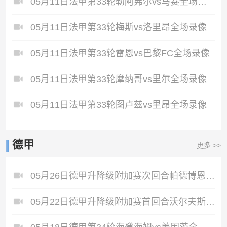
05月11日法甲第33轮勒阿弗尔vs马赛全场录像
05月11日法甲第33轮梅斯vs洛里昂全场录像
05月11日法甲第33轮雷恩vs巴黎FC全场录像
05月11日法甲第33轮摩纳哥vs里尔全场录像
05月11日法甲第33轮图卢兹vs里昂全场录像
德甲
更多 >>
05月26日德甲升降级附加赛次回合帕德博恩vs沃尔夫斯堡全场录像
05月22日德甲升降级附加赛首回合沃尔夫斯堡vs帕德博恩全场录像