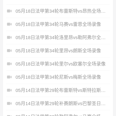
05月18日法甲第34轮布雷斯特vs昂热全场录像
05月18日法甲第34轮马赛vs雷恩全场录像
05月18日法甲第34轮洛里昂vs勒阿弗尔全场录像
05月18日法甲第34轮里昂vs朗斯全场录像
05月18日法甲第34轮里尔vs欧塞尔全场录像
05月18日法甲第34轮尼斯vs梅斯全场录像
05月14日法甲第29轮布雷斯特vs斯特拉斯堡全场录像
05月14日法甲第29轮补赛朗斯vs巴黎圣日耳曼全场录像