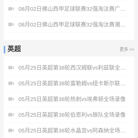
08月02日佛山西甲足球联赛32强淘汰赛广州越程车行VS广州苏雅蔚雨堂全场录像
08月02日佛山西甲足球联赛32强淘汰赛潮汕恩祈VS百威·华兴全场录像
英超
更多 >>
05月25日英超第38轮西汉姆联vs利兹联全场录像
05月25日英超第38轮富勒姆vs纽卡斯尔联全场录像
05月25日英超第38轮热刺vs埃弗顿全场录像
05月25日英超第38轮伯恩利vs狼队全场录像
05月25日英超第38轮水晶宫vs阿森纳全场录像