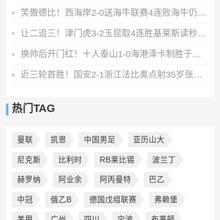
笑傲德比！西海岸2-0送海牛联赛4连败海牛仍垫底西海岸升至第二
让二追三！津门虎3-2玉昆取4连胜基莱斯读秒绝杀萨尔瓦多破门
换帅后开门红！十人泰山1-0海港泽卡制胜于金永扑点海港三球被吹
近三轮首胜！国安2-1浙江法比奥点射35岁张稀哲制胜王钰栋送助攻
热门TAG
曼联
凯恩
中国男足
亚历山大
尼克斯
比利时
RB莱比锡
波兰丁
赫罗纳
阿业余
阿丙曼特
巴乙
中冠
俄乙B
德国戊组联赛
弗赖堡
美甲
广州
四川
宁波
布莱顿