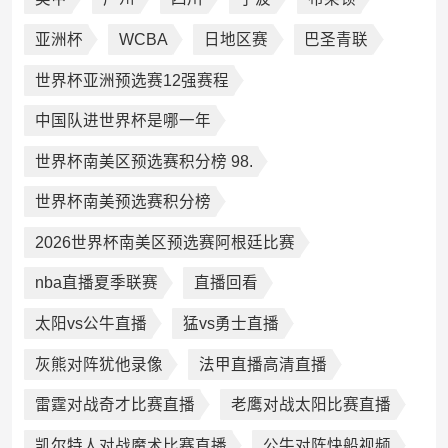
亚洲杯
WCBA
日地区赛
巴圣青联
世界杯亚洲预选赛12强赛程
中国队进世界杯是哪一年
世界杯南美区预选赛积分榜 98.
世界杯南美预选赛积分榜
2026世界杯南美区预选赛阿根廷比赛
nba直播夏季联赛
直播回看
太阳vs公牛直播
猛vs勇士直播
灰熊对阵犹他录像
法甲直播高清直播
雷霆对战奇才比赛直播
老鹰对战太阳比赛直播
凯尔特人对战魔术比赛直播
公牛对阵快船视频