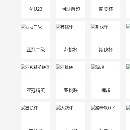
葡U23
阿联酋超
南美杯
亚冠二级
苏挑杯
斯伐杯
亚冠精英
亚挑联
闽超
联赛