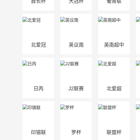
酋长杯
大冠杯
葡青联
U19
北爱冠
英议南
英南超中
日丙
J2联赛
北爱超
印锡联
罗杯
联盟杯