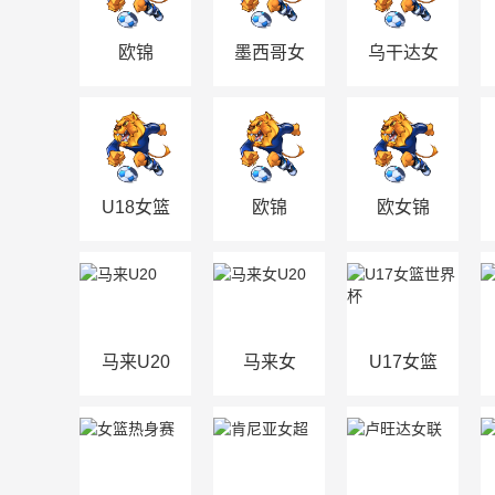
欧锦
墨西哥女
乌干达女
U18A
联
甲
U18女篮
欧锦
欧女锦
亚洲杯
U18C
U18C级
马来U20
马来女
U17女篮
U20
世界杯