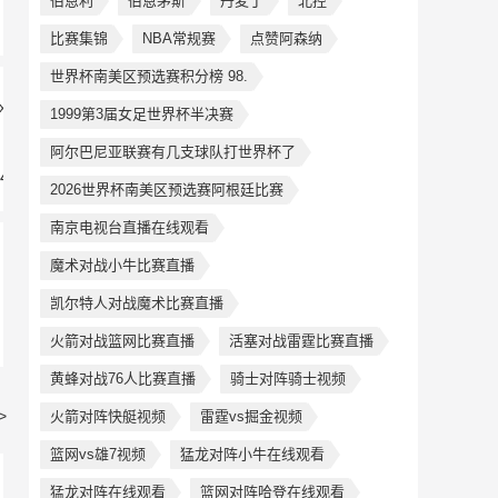
伯恩利
伯恩茅斯
丹麦丁
北控
比赛集锦
NBA常规赛
点赞阿森纳
世界杯南美区预选赛积分榜 98.
1999第3届女足世界杯半决赛
阿尔巴尼亚联赛有几支球队打世界杯了
4eKx3PCiK29ahGttG5hbdp7eP4
2026世界杯南美区预选赛阿根廷比赛
南京电视台直播在线观看
魔术对战小牛比赛直播
凯尔特人对战魔术比赛直播
火箭对战篮网比赛直播
活塞对战雷霆比赛直播
黄蜂对战76人比赛直播
骑士对阵骑士视频
>
火箭对阵快艇视频
雷霆vs掘金视频
篮网vs雄7视频
猛龙对阵小牛在线观看
猛龙对阵在线观看
篮网对阵哈登在线观看