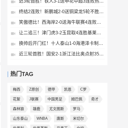
近3轮首胜！铁人3-1送申花中超3连败热菲尼奥双响邦本宜裕传射
终结2连败！新鹏城2-0送铜梁龙5轮不胜37岁姜至鹏破门韦斯利建功
笑傲德比！西海岸2-0送海牛联赛4连败海牛仍垫底西海岸升至第二
让二追三！津门虎3-2玉昆取4连胜基莱斯读秒绝杀萨尔瓦多破门
换帅后开门红！十人泰山1-0海港泽卡制胜于金永扑点海港三球被吹
近三轮首胜！国安2-1浙江法比奥点射35岁张稀哲制胜王钰栋送助攻
热门TAG
梅西
Z原创
德甲
凯恩
C罗
花絮
J联赛
中国男足
姆巴佩
奇才
森林狼
雄鹿
尤文图斯
罗马
山东泰山
WNBA
唐斯
米切尔