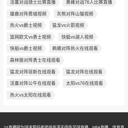
活塞对战骑士比赛直播
黄蜂对战76人比赛直播
雄鹿对阵费城视频
灰熊对阵山猫视频
热火vs爵士视频
猛龙vs火箭视频
篮网欧文vs勇士视频
快艇vs湖人视频
快船vs爵士视频
鹈鹕对阵热火在线观看
森林狼对阵勇士在线观看
猛龙对阵琼斯在线观看
猛龙对阵在线观看
活塞对阵公牛在线观看
太阳vs76在线观看
热火vs太阳在线观看
24直播网为球迷爱好者提供高清无插件足球直播、NBA直播、体育直