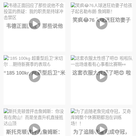
笑疯😂76人球迷狂劝妻子
韦德正面回应了那些说他
给孩子起名勒布朗·詹姆
不会投篮的质疑：我的职
斯！
责是持球冲击禁区
“185 100kg 超重型后卫”米
这套衣服太性感了吧😍 啦
切尔 ...期待新赛季的表现
啦队一出场谁看有心事看
💪
比赛啊👀
斯托克顿曾抨击詹姆斯：
为了追随老詹完成夺冠，