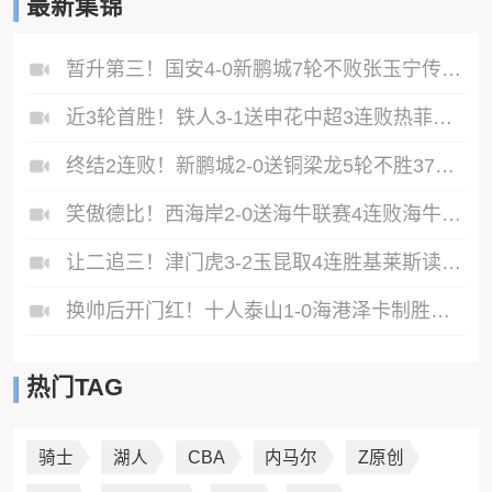
最新集锦
暂升第三！国安4-0新鹏城7轮不败张玉宁传射达万双响法比奥破门
近3轮首胜！铁人3-1送申花中超3连败热菲尼奥双响邦本宜裕传射
终结2连败！新鹏城2-0送铜梁龙5轮不胜37岁姜至鹏破门韦斯利建功
笑傲德比！西海岸2-0送海牛联赛4连败海牛仍垫底西海岸升至第二
让二追三！津门虎3-2玉昆取4连胜基莱斯读秒绝杀萨尔瓦多破门
换帅后开门红！十人泰山1-0海港泽卡制胜于金永扑点海港三球被吹
热门TAG
骑士
湖人
CBA
内马尔
Z原创