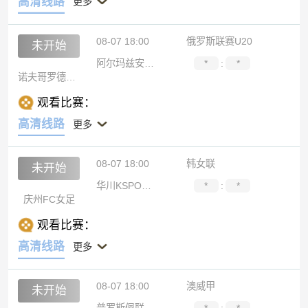
高清线路
更多
08-07 18:00
俄罗斯联赛U20
未开始
阿尔玛兹安泰青年队
*
:
*
诺夫哥罗德青年队
观看比赛：
高清线路
更多
08-07 18:00
韩女联
未开始
华川KSPO女足
*
:
*
庆州FC女足
观看比赛：
高清线路
更多
08-07 18:00
澳威甲
未开始