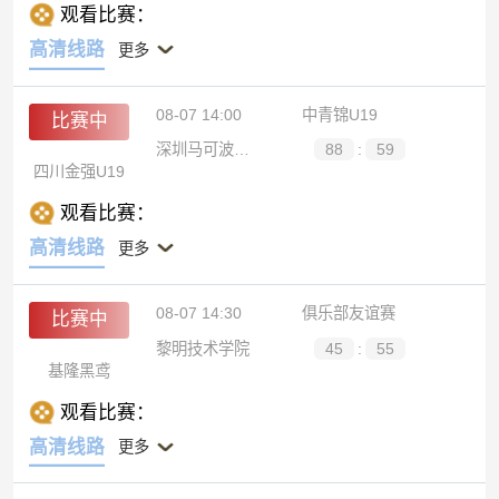
观看比赛：
高清线路
更多
08-07 14:00
中青锦U19
比赛中
深圳马可波罗U19
88
:
59
四川金强U19
观看比赛：
高清线路
更多
08-07 14:30
俱乐部友谊赛
比赛中
黎明技术学院
45
:
55
基隆黑鸢
观看比赛：
高清线路
更多