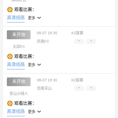
观看比赛：
高清线路
更多
08-07 18:30
K2联赛
未开始
庆南FC
*
:
*
大邱FC
观看比赛：
高清线路
更多
08-07 18:30
K2联赛
未开始
忠南牙山
*
:
*
安山小绿人
观看比赛：
高清线路
更多