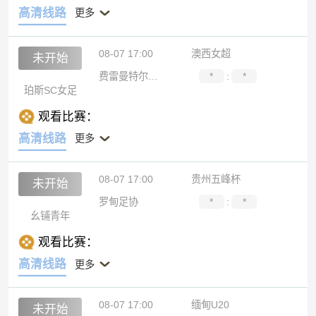
高清线路
更多
08-07 17:00
澳西女超
未开始
费雷曼特尔市女足
*
:
*
珀斯SC女足
观看比赛：
高清线路
更多
08-07 17:00
贵州五峰杯
未开始
罗甸足协
*
:
*
幺铺青年
观看比赛：
高清线路
更多
08-07 17:00
缅甸U20
未开始