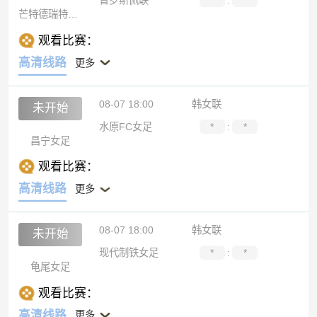
普罗斯佩联
*
:
*
芒特德瑞特城流浪者
观看比赛：
高清线路
更多
08-07 18:00
韩女联
未开始
水原FC女足
*
:
*
昌宁女足
观看比赛：
高清线路
更多
08-07 18:00
韩女联
未开始
现代制铁女足
*
:
*
龟尾女足
观看比赛：
高清线路
更多