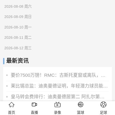
2026-08-08 周六
2026-08-09 周日
2026-08-10 周一
2026-08-11 周二
2026-08-12 周三
最新资讯
要价7500万镑！RMC：古斯托夏窗或离队，曼城不愿满足切尔西要价
莱比锡总监：迪奥曼德证明，年轻潜力球员能在我们这得到巨大提升
皇马转会费排行：迪奥曼德居第二 阿扎尔第三 C罗第五 齐达内第七
莱比锡卖人收入榜：迪奥曼德1.25亿欧居首，舍什科索博奥尔莫在列
首页
直播
录像
篮球
足球