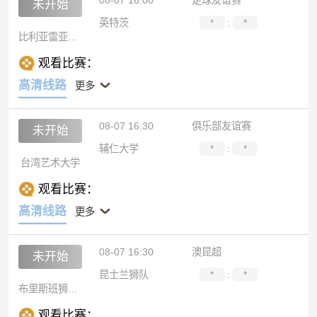
08-07 16:00
足球友谊赛
未开始
英特茨
*
:
*
比利亚雷亚尔B队
观看比赛：
高清线路
更多
08-07 16:30
俱乐部友谊赛
未开始
辅仁大学
*
:
*
台湾艺术大学
观看比赛：
高清线路
更多
08-07 16:30
澳昆超
未开始
昆士兰狮队
*
:
*
布里斯班狮吼青年队
观看比赛：