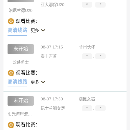
亚大那保U20
*
:
*
治尼兰德U20
观看比赛：
高清线路
更多
08-07 17:15
菲州长杯
未开始
泰丰吉普
*
:
*
公路勇士
观看比赛：
高清线路
更多
08-07 17:30
澳昆女超
未开始
昆士兰狮女足
*
:
*
阳光海岸流浪女足
观看比赛：