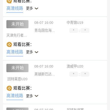
观看比赛：
高清线路
更多
08-07 16:00
中青锦U19
未开始
青岛国信海天U19
*
:
*
天津先行者U19
观看比赛：
高清线路
更多
08-07 16:00
澳威甲U20
未开始
黑镇斯巴达U20
*
:
*
因特莱恩U20
观看比赛：
高清线路
更多