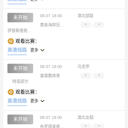
08-07 18:00
澳北部联
未开始
黄金海岸压路机
*
:
*
伊普斯维奇部队
观看比赛：
高清线路
更多
08-07 18:00
乌克甲
未开始
基督教体育
*
:
*
特诺皮尔
观看比赛：
高清线路
更多
08-07 18:00
澳北女超
未开始
布罗德美度兰女足
*
:
*