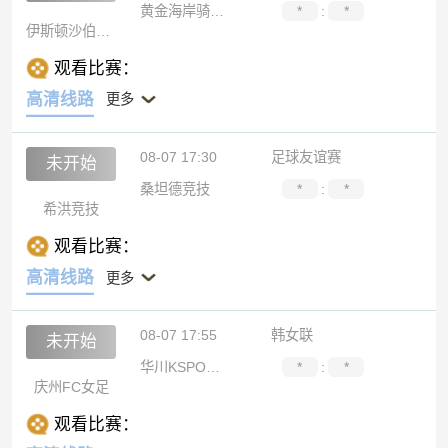
黄金海岸骑士女足
*
:
*
伊斯顿沙伯女足
观看比赛：
高清线路
更多
08-07 17:30
足球友谊赛
未开始
桑坦德竞技
*
:
*
希洪竞技
观看比赛：
高清线路
更多
08-07 17:55
韩女联
未开始
华川KSPO女足
*
:
*
庆州FC女足
观看比赛：