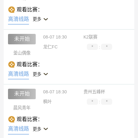
观看比赛：
高清线路
更多
08-07 18:30
K2联赛
未开始
龙仁FC
*
:
*
釜山偶像
观看比赛：
高清线路
更多
08-07 18:30
贵州五峰杯
未开始
枫叶
*
:
*
晨风青年
观看比赛：
高清线路
更多