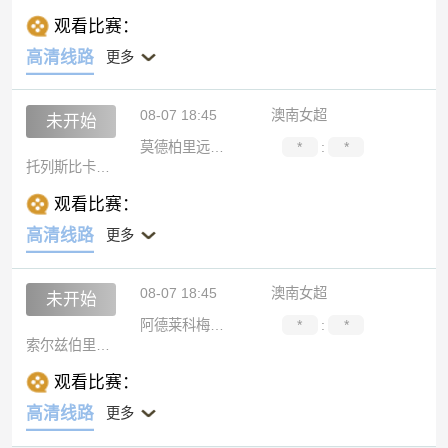
观看比赛：
高清线路
更多
08-07 18:45
澳南女超
未开始
莫德柏里远望女足
*
:
*
托列斯比卡拉女足
观看比赛：
高清线路
更多
08-07 18:45
澳南女超
未开始
阿德莱科梅兹女足
*
:
*
索尔兹伯里女足
观看比赛：
高清线路
更多