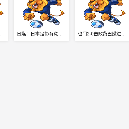
杯，日本足协酝酿换帅
日媒：日本足协有意继续让森保一执教 或签约1年让他带队踢亚洲杯
也门2-0击败黎巴嫩进入亚洲杯正赛，将与韩国、阿联酋、越南同组