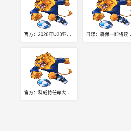
官方：2028年U23亚洲杯暨洛杉矶奥运会预选赛将在日本举办
日媒：森保一即将续约半年征战亚洲
官方：科威特任命大卫·多尼加为主教练 此前执教科威特U23