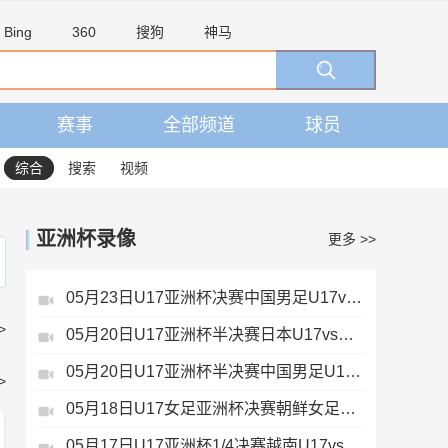
Bing
360
搜狗
神马
赛事
全部频道
球员
综合
搜索
视频
亚洲杯录像
更多 >>
05月23日U17亚洲杯决赛中国男足U17vs日本U17全场录像
>
05月20日U17亚洲杯半决赛日本U17vs乌兹别克斯坦U17全场录像
05月20日U17亚洲杯半决赛中国男足U17vs澳大利亚U17全场录像
>
05月18日U17女足亚洲杯决赛朝鲜女足U17vs日本女足U17全场录像
05月17日U17亚洲杯1/4决赛越南U17vs澳大利亚U17全场录像