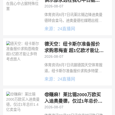
俱乐部永远在我心中占据特
殊位置
2026-08-07
体育资讯8月7日讯莱比锡边锋迪奥曼
德转会皇马，迪奥曼德社媒晒出视频
并发文，与莱比锡告别。迪奥曼德写
来源：24直播网
道：“我衷心感谢莱比锡。一年前，尽
管当时我只踢过几场职业比赛，但俱
德天空：纽卡斯尔准备报价
乐部及其管理层依然相信我。他们给
予我信
求购恩梅查 超1亿欧才能让多
特考虑放人
2026-08-07
体育资讯8月7日讯据德国天空体育报
道，纽卡斯尔准备报价求购多特蒙德
中场菲利克斯·恩梅查。纽卡斯尔在今
来源：24直播网
夏已经卖掉了托纳利，而吉马良斯也
即将离队，因此纽卡斯尔需要引进新
🤑赚麻！莱比锡2000万欧买
中场，并看上了恩梅查。这位25岁的
德国
入迪奥曼德，仅过1年总价1.4
亿卖皇马
2026-08-07