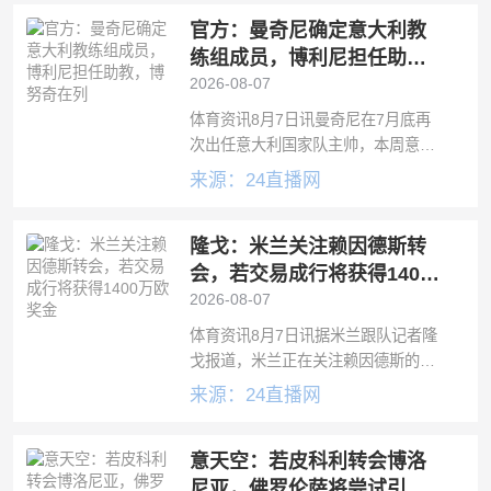
滕森是丹麦中卫，上赛季为乌迪内斯
官方：曼奇尼确定意大利教
出场31次并打进3球。今夏亚特
练组成员，博利尼担任助
教，博努奇在列
2026-08-07
体育资讯8月7日讯曼奇尼在7月底再
次出任意大利国家队主帅，本周意大
利足协官网宣布，曼奇尼的教练团队
来源：24直播网
已经组建完毕。意大利国家队领队由
名宿奥里亚利担任，他在曼奇尼首次
隆戈：米兰关注赖因德斯转
执教国家队期间，就曾担任过意大利
国家队领
会，若交易成行将获得1400
万欧奖金
2026-08-07
体育资讯8月7日讯据米兰跟队记者隆
戈报道，米兰正在关注赖因德斯的转
会交易。根据媒体的报道，诺丁汉森
来源：24直播网
林有意引进曼城中场赖因德斯，隆戈
透露，米兰正在密切关注球员的转
意天空：若皮科利转会博洛
会，并乐见交易成行。米兰从赖因德
斯转会曼城
尼亚，佛罗伦萨将尝试引进