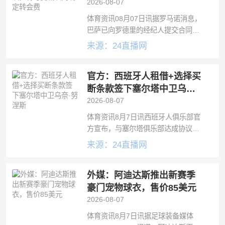
判确定转会费
2026-08-07
体育资讯08月07日讯据罗马诺消息，
巴萨已向罗德里的经纪人提交合同报
价，双方就个人条款完全达成一致。
来源：24直播网
随后巴萨将与曼城展开俱乐部层面的
谈判，推进转会费相关事宜，尽快完
官方：西班牙人租借+选择买
成这笔交易。
断条款签下塞尔塔中卫乌奈·
努涅斯
2026-08-07
体育资讯8月7日讯西班牙人俱乐部官
方宣布，与塞尔塔俱乐部达成协议，
租借了后者的西班牙中卫乌奈·努涅
来源：24直播网
斯。努涅斯出生于1997年，他曾经代
表毕尔巴鄂竞技、塞尔塔、瓦伦西亚
外媒：阿迪达斯推出新赛季
以及维罗纳等球队参加过237场正式
比
豪门宠物球衣，售价85美元
2026-08-07
体育资讯8月7日讯据足球装备媒体