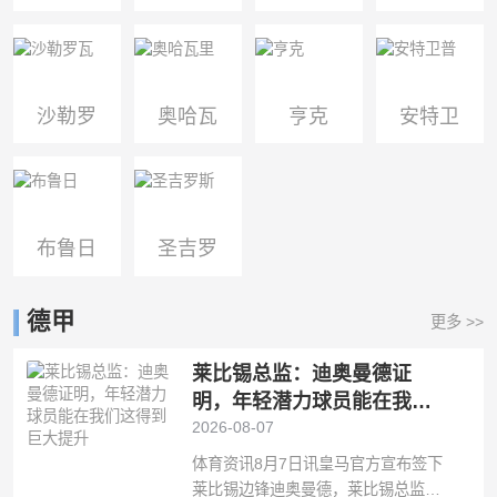
赫特
登
鲁
日
沙勒罗
奥哈瓦
亨克
安特卫
瓦
里
普
布鲁日
圣吉罗
斯
德甲
更多 >>
莱比锡总监：迪奥曼德证
明，年轻潜力球员能在我们
这得到巨大提升
2026-08-07
体育资讯8月7日讯皇马官方宣布签下
莱比锡边锋迪奥曼德，莱比锡总监舍