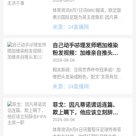
护都无济于事
2026-08-07
体育资讯8月7日讯BBC报道，欧足联
表示国际足联为其主席詹尼·因凡蒂诺
所作的辩护改变不了任何事情，欧洲
来源：24直播网
各队仍可能抵制包括世界杯在内的各
项赛事。欧足联在一份声明中表示，
自己动手🤣理发师晒加维染
针对因凡蒂诺向私人投资者出售世界
杯股
粉发视频：加维亲自推头发
💇‍♀️
2026-08-06
相关新闻：兑现世界杯夺冠承诺！加
维把头发染成粉色，配文“言而有信
😁”
来源：24直播网
菲戈：因凡蒂诺谎话连篇、
欺上瞒下，他应该立刻辞去
FIFA主席一职
2026-08-06
体育资讯8月6日讯葡萄牙足球传奇菲