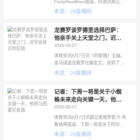
FootyHeadlines报道，阿迪达斯正式
发布了2026-2027赛季宠物球衣系
来源：24直播网
列，让球迷能为自家宠物穿上主队配
色，这与成人球衣的发售同步。新款
龙赛罗谈罗德里选择巴萨：
宠物球衣高度还原成人标
他亲手关上天堂之门，迟早
会意识到犯错
2026-08-07
体育资讯8月7日讯《阿斯报》主编、
皇马球迷龙赛罗社媒发文，谈到了罗
德里选择巴萨的话题。龙赛罗写道：
来源：24直播网
“正如我所言，天堂之门向他敞开，但
他却亲手将其关闭。他迟早会意识到
记者：下周一将是关于小蜘
自己犯下的错误。罗德里拒绝皇马，
选择加
蛛未来走向关键一天，他将
与西蒙尼会面
2026-08-07
体育资讯8月7日讯据记者维罗妮卡·布
鲁纳蒂报道，下周一将是关于阿尔瓦
雷斯未来走向的关键一天。布鲁纳蒂
来源：24直播网
透露：“下周一将是关于阿尔瓦雷斯未