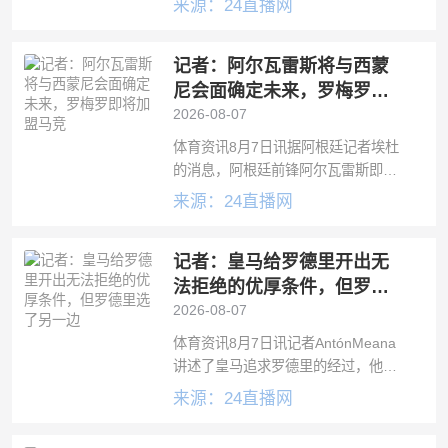
来源：24直播网
了竞争。西班牙《马卡报》对巴萨新
赛季的一套潜在首发进行了预测，罗
记者：阿尔瓦雷斯将与西蒙
德里加盟后或与佩德里、奥尔莫成为
主力中
尼会面确定未来，罗梅罗即
将加盟马竞
2026-08-07
体育资讯8月7日讯据阿根廷记者埃杜
的消息，阿根廷前锋阿尔瓦雷斯即将
接受度假回归马竞，他将与西蒙尼会
来源：24直播网
谈。阿尔瓦雷斯的未来还没有确定，
他将与西蒙尼举行一场关键会面，以
记者：皇马给罗德里开出无
做出决定。马竞俱乐部的立场非常明
确，他们
法拒绝的优厚条件，但罗德
里选了另一边
2026-08-07
体育资讯8月7日讯记者AntónMeana
讲述了皇马追求罗德里的经过，他表
示，皇马开出了非常优厚的条件，但
来源：24直播网
罗德里选择了另一条路。
AntónMeana：“世界杯结束之后，皇