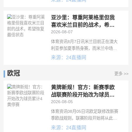
苏斯感兴趣，已与球员团队接触，就
潜在的转会交易进行谈判，而阿森纳
亚沙里：尊重阿莱格里但我
坚持立场，他们只接受永久转会的交
易方案，
喜欢米兰目前的战术，希望
恢复最佳状态
2026-08-07
体育资讯8月7日讯米兰目前正在澳大
利亚参加夏季热身赛，而米兰中场亚
沙里接受了天空体育的采访。你对米
来源：24直播网
兰的夏训和热身赛有何评价？在假期
之后总是会有新的能量。我们有了新
欧冠
更多 >>
的主帅，这并不容易应对，因为我们
还没有时
黄牌新规！官方：新赛季欧
战联赛阶段开始改为球员累
计4黄停赛
2026-08-05
体育资讯08月05日讯欧足联修改新赛
季欧战规则，联赛阶段开始将从此前
的累计3黄停赛，改为累计4张黄牌停
来源：24直播网
赛。【欧洲足联纪律条例】第63条黄