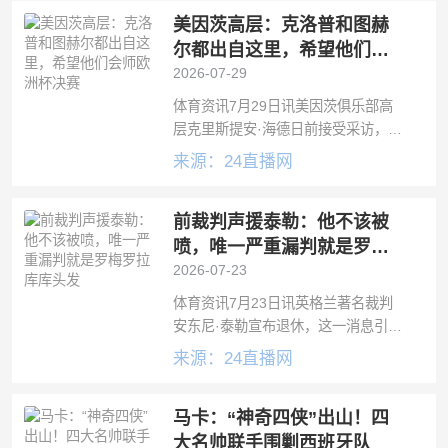
国分别有5座球场举办欧洲杯比赛。在
美因茨高层：克洛普和图赫
10月1日之前，意大利和土
尔都出自这里，希望他们会
师欧洲杯决赛
2026-07-29
体育资讯7月29日讯美因茨俱乐部高
层克里斯提安·海德日前接受采访，他
表示希望克洛普和图赫尔会师欧洲杯
来源：24直播网
决赛。克洛普和图赫尔现在分别执教
德国队和英格兰队，而他们的执教生
前裁判声援泰勒：他不该被
涯都始于美因茨。俱乐部高层克里斯
提安·
喷，唯一严重漏判就是罗梅
罗拉库库头发
2026-07-23
体育资讯7月23日讯英格兰著名裁判
安东尼·泰勒宣布退休，这一消息引发
了诸多嘲讽。前英超裁判格雷厄姆·斯
来源：24直播网
科特撰文，为泰勒进行声援。安东尼·
泰勒退役后遭遇的嘲讽，折射出部分
马卡：“神奇四侠”出山！四
球迷对裁判的偏见与妄想。足球界正
被
大名帅联手围剿西班牙队