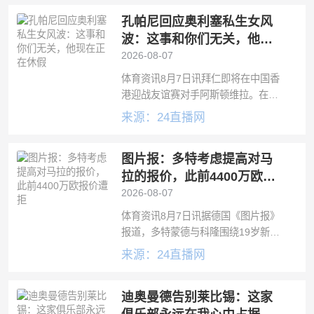
援布朗的竞争。斯坦尼西奇说道：“我
孔帕尼回应奥利塞私生女风
的角色没有改变。其实早在伊藤洋辉
加盟之前
波：这事和你们无关，他现
在正在休假
2026-08-07
体育资讯8月7日讯拜仁即将在中国香
港迎战友谊赛对手阿斯顿维拉。在赛
前新闻发布会上，拜仁主帅孔帕尼被
来源：24直播网
问到了奥利塞的私生女事件。有记者
询问，针对这起闹得沸沸扬扬的奥利
图片报：多特考虑提高对马
塞相关报道，拜仁方面是否会发表官
方表态。
拉的报价，此前4400万欧报
价遭拒
2026-08-07
体育资讯8月7日讯据德国《图片报》
报道，多特蒙德与科隆围绕19岁新星
萨义德·马拉的转会谈判
来源：24直播网
迪奥曼德告别莱比锡：这家