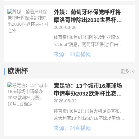
员受伤，斯卡洛尼在球队登场前提出
外媒：葡萄牙环保党呼吁将
保守战术，遭到大马丁为
摩洛哥排除出2030世界杯举
办国之外
2026-08-06
体育资讯8月6日讯阿尔及利亚媒体
“dzfoot”消息，葡萄牙环保党“自由党”
以休达移民危机以及信任破裂为由，
来源：24直播网
呼吁把摩洛哥剔除出2030年世界杯承
办国家之列。2030年世界杯的承办权
欧洲杯
更多 >>
由西班牙、葡萄牙以及摩
意足协：13个城市16座球场
申请举办2032欧洲杯比赛，
10月1日确定
2026-08-02
体育资讯8月2日讯意大利足协宣布，
意大利有13个城市的16座球场申请举
办2032年欧洲杯的比赛。意大利和土
来源：24直播网
耳其两国联合主办2032年欧洲杯，两