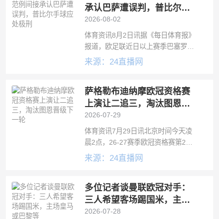
承认巴萨遭误判，普比尔手
球应处极刑
2026-08-02
体育资讯8月2日讯据《每日体育报》
报道，欧足联近日以上赛季巴塞罗那
对阵马德里竞技的欧冠1/4决赛首回合
来源：24直播网
的争议判罚为例，对比赛中马竞后卫
普比尔的禁区内手球作出了说明，认
萨格勒布迪纳摩欧冠资格赛
定确实应当判给巴萨一个点球，这也
间接
上演让二追三，淘汰图恩晋
级下一轮
2026-07-29
体育资讯7月29日讯北京时间今天凌
晨2点，26-27赛季欧冠资格赛第2轮
次回合，萨格勒布迪纳摩上演让二追
来源：24直播网
三，3-2击败瑞士球队图恩，两回合总
比分4-3晋级下一轮。双方在第2轮首
多位记者谈曼联欧冠对手：
回合1-1战平，次回合上半
三人希望客场踢国米，主场
皇马或巴黎等
2026-07-28