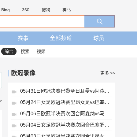
Bing
360
搜狗
神马
赛事
全部频道
球员
综合
搜索
视频
欧冠录像
更多 >>
05月31日欧冠决赛巴黎圣日耳曼vs阿森纳全场录像
>
05月24日女足欧冠决赛里昂女足vs巴塞罗那女足全场录像
05月06日欧冠半决赛次回合阿森纳vs马德里竞技全场录像
05月04日女足欧冠半决赛次回合巴塞罗那女足vs拜仁慕尼黑女足全场录像
05月03日女足欧冠半决赛次回合里昂女足vs阿森纳女足全场录像