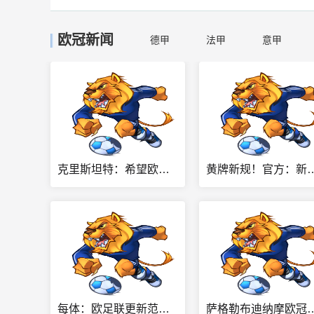
欧冠新闻
德甲
法甲
意甲
克里斯坦特：希望欧冠再次见到穆里尼奥，我和迪巴拉的争执已结束
黄牌新规！官方：新赛季欧战联赛阶段开
每体：欧足联更新范例间接承认巴萨遭误判，普比尔手球应处极刑
萨格勒布迪纳摩欧冠资格赛上演让二追