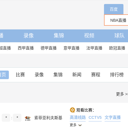
百度
播
录像
集锦
视频
球队
超直播
西甲直播
德甲直播
意甲直播
法甲直播
欧冠直播
首页
比赛
录像
集锦
新闻
赛程
排行榜
更多 >
观看比赛：
高清线路
CCTV5
文字直播
*
:
*
索菲亚利夫斯基
更多