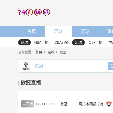
首页
足球
篮球
直
篮球
NBA直播
CBA直播
足球
英超直播
中
当前位置：
首页
足球
欧冠
欧冠
欧冠直播
未开始
08-11 23:00
欧冠
阿拉木图凯拉特