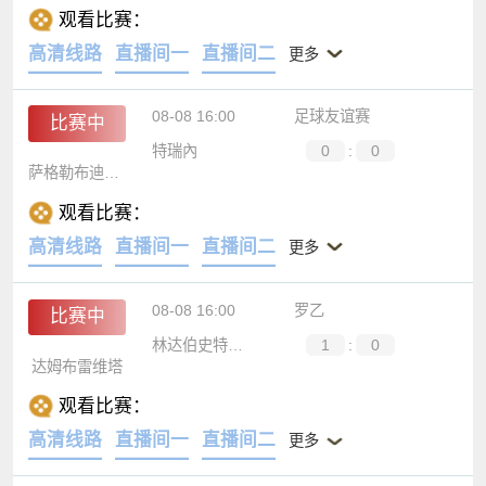
观看比赛：
高清线路
直播间一
直播间二
更多
08-08 16:00
足球友谊赛
比赛中
特瑞內
0
:
0
萨格勒布迪纳摩二队
观看比赛：
高清线路
直播间一
直播间二
更多
08-08 16:00
罗乙
比赛中
林达伯史特范斯提
1
:
0
达姆布雷维塔
观看比赛：
高清线路
直播间一
直播间二
更多