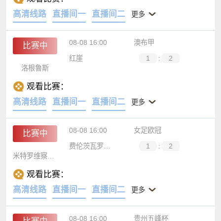
高清线路
直播间一
直播间二
更多
08-08 16:00
澳布甲
比赛中
红崖
1
:
2
洛根鲁斯
观看比赛：
高清线路
直播间一
直播间二
更多
08-08 16:00
女足欧冠
比赛中
费伦茨瓦罗斯女足
1
:
2
米特罗维察女足
观看比赛：
高清线路
直播间一
直播间二
更多
08-08 16:00
贵州五峰杯