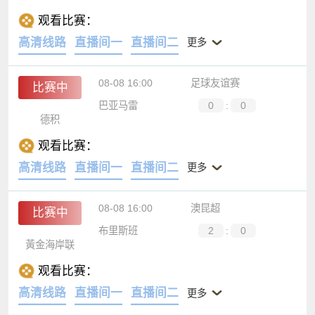
观看比赛：
高清线路
直播间一
直播间二
更多
08-08 16:00
足球友谊赛
比赛中
巴亚马雷
0
:
0
德积
观看比赛：
高清线路
直播间一
直播间二
更多
08-08 16:00
澳昆超
比赛中
布里斯班
2
:
0
黃金海岸联
观看比赛：
高清线路
直播间一
直播间二
更多