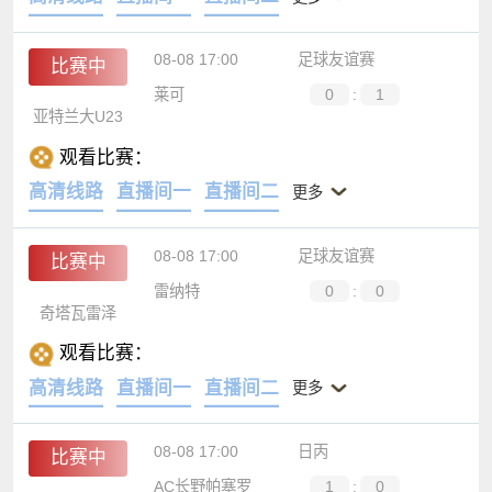
08-08 17:00
足球友谊赛
比赛中
莱可
0
:
1
亚特兰大U23
观看比赛：
高清线路
直播间一
直播间二
更多
08-08 17:00
足球友谊赛
比赛中
雷纳特
0
:
0
奇塔瓦雷泽
观看比赛：
高清线路
直播间一
直播间二
更多
08-08 17:00
日丙
比赛中
AC长野帕塞罗
1
:
0