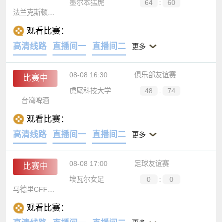
墨尔本猛虎
64
:
60
法兰克斯顿蓝调
观看比赛：
高清线路
直播间一
直播间二
更多
08-08 16:30
俱乐部友谊赛
比赛中
虎尾科技大学
48
:
74
台湾啤酒
观看比赛：
高清线路
直播间一
直播间二
更多
08-08 17:00
足球友谊赛
比赛中
埃瓦尔女足
0
:
0
马德里CFF女足
观看比赛：