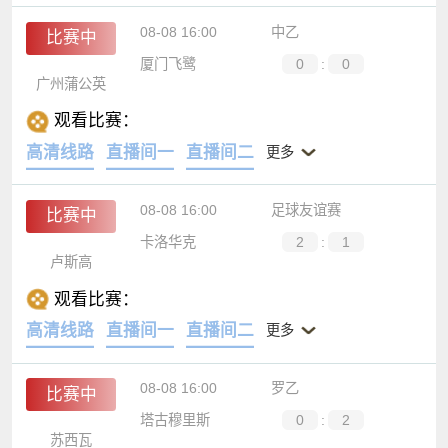
08-08 16:00
中乙
比赛中
厦门飞鹭
0
:
0
广州蒲公英
观看比赛：
高清线路
直播间一
直播间二
更多
08-08 16:00
足球友谊赛
比赛中
卡洛华克
2
:
1
卢斯高
观看比赛：
高清线路
直播间一
直播间二
更多
08-08 16:00
罗乙
比赛中
塔古穆里斯
0
:
2
苏西瓦