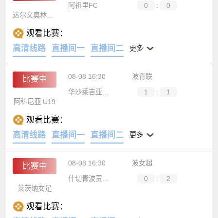
阿祖里FC
0
:
0
达尔文奥林匹克
观看比赛：
高清线路
直播间一
直播间二
更多
08-08 16:30
波青联
比赛中
华沙莱吉亚青年队
1
:
1
阿科尼亚 U19
观看比赛：
高清线路
直播间一
直播间二
更多
08-08 16:30
波女超
比赛中
什切青波贡女足
0
:
2
莱茨纳女足
观看比赛：