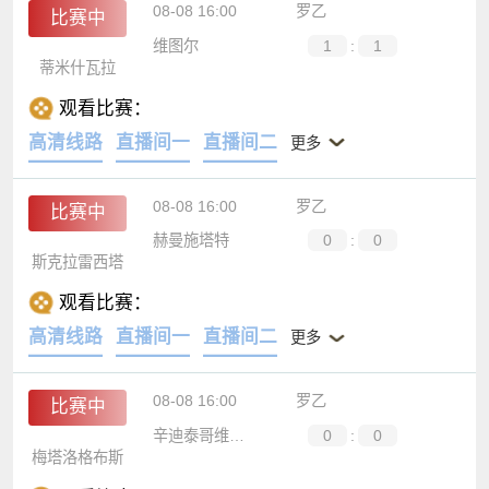
08-08 16:00
罗乙
比赛中
维图尔
1
:
1
蒂米什瓦拉
观看比赛：
高清线路
直播间一
直播间二
更多
08-08 16:00
罗乙
比赛中
赫曼施塔特
0
:
0
斯克拉雷西塔
观看比赛：
高清线路
直播间一
直播间二
更多
08-08 16:00
罗乙
比赛中
辛迪泰哥维斯特
0
:
0
梅塔洛格布斯