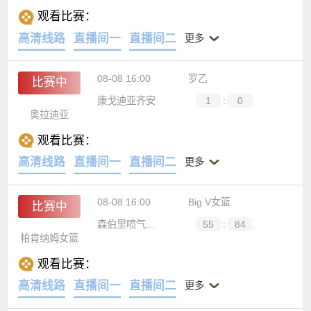
观看比赛：
高清线路
直播间一
直播间二
更多
08-08 16:00
罗乙
比赛中
康戈迪亚齐安
1
:
0
奥拉迪亚
观看比赛：
高清线路
直播间一
直播间二
更多
08-08 16:00
Big V女篮
比赛中
森伯里喷气机女篮
55
:
84
帕肯纳姆女篮
观看比赛：
高清线路
直播间一
直播间二
更多