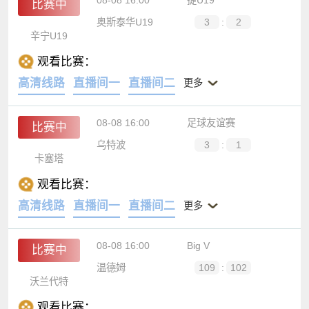
比赛中
奥斯泰华U19
3
:
2
辛宁U19
观看比赛：
高清线路
直播间一
直播间二
更多
08-08 16:00
足球友谊赛
比赛中
乌特波
3
:
1
卡塞塔
观看比赛：
高清线路
直播间一
直播间二
更多
08-08 16:00
Big V
比赛中
温德姆
109
:
102
沃兰代特
观看比赛：