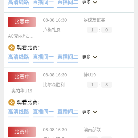
高清线路
直播间一
直播间二
更多
08-08 16:30
足球友谊赛
比赛中
卢梅扎恩
1
:
0
AC克丽玛1908
观看比赛：
高清线路
直播间一
直播间二
更多
08-08 16:30
捷U19
比赛中
比尔森胜利U19
1
:
3
奥帕华U19
观看比赛：
高清线路
直播间一
直播间二
更多
08-08 16:30
澳南部联
比赛中