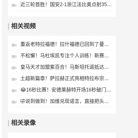
近三轮首胜！国安2-1浙江法比奥点射35岁张稀哲制胜王钰栋送助攻
相关视频
重返老特拉福德！拉什福德已回到了曼联！能否重新找回巅峰状态？
不松懈！马杜埃凯专注个人训练！新赛季期待大放异彩！
皇马天才加盟紫百合！马斯坦托诺抵达佛罗伦萨，收获球迷狂热追捧
土超新篇章！萨拉赫正式亮相特拉布宗！数万球迷狂热迎接震撼现场
😂16秒比赛！安德莱赫特开场16秒破门！最终1-0带队胜利
🤣说到做到！加维兑现诺言，直接把头发染成吸睛粉色！
相关录像