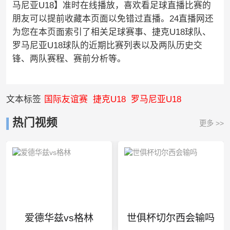
马尼亚U18】准时在线播放，喜欢看足球直播比赛的
朋友可以提前收藏本页面以免错过直播。24直播网还
为您在本页面索引了相关足球赛事、捷克U18球队、
罗马尼亚U18球队的近期比赛列表以及两队历史交
锋、两队赛程、赛前分析等。
文本标签
国际友谊赛
捷克U18
罗马尼亚U18
热门视频
更多 >>
爱德华兹vs格林
世俱杯切尔西会输吗