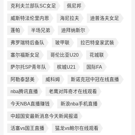
克利夫兰部队SC女足
佩尼邦
威斯特法伦里内恩
海尼拉夫
迪普洛夫女足
蓬帕
半场兄弟
迪拜纳斯尔
弗罗瑞特后备队
玻甲联
拉巴特皇家武裝
塞尔福斯女足
哥伦比亚U20
花城联
萨尔托SP青年队
槟城U21
国际FA
阿勒泰瑟美
威科姆
斯诺克冠中冠在线直播
nba腾讯直播
老鹰对阵奇才在线观看
今天NBA直播赚钱
新浪nba手机直播
中超国安最新消息今天新闻报道
活塞vs国王直播
猛龙vs鲍尔在线观看