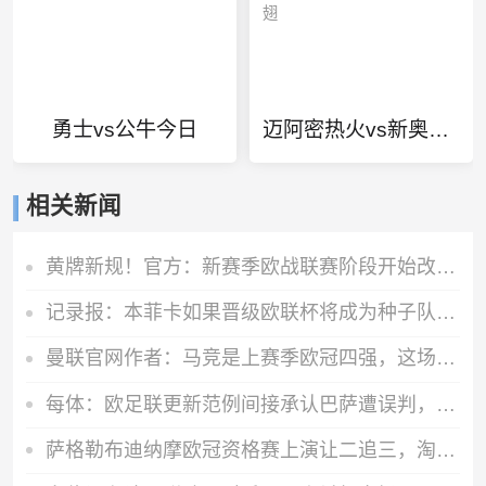
勇士vs公牛今日
迈阿密热火vs新奥尔良烤翅
相关新闻
黄牌新规！官方：新赛季欧战联赛阶段开始改为球员累计4黄停赛
记录报：本菲卡如果晋级欧联杯将成为种子队，第3轮资格赛对哈茨
曼联官网作者：马竞是上赛季欧冠四强，这场逆转胜利价值很高
每体：欧足联更新范例间接承认巴萨遭误判，普比尔手球应处极刑
萨格勒布迪纳摩欧冠资格赛上演让二追三，淘汰图恩晋级下一轮