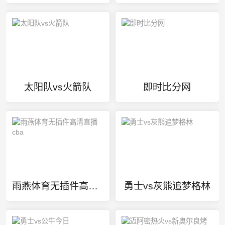
太阳队vs火箭队
即时比分网
雨燕体育无插件高清直播cba
勇士vs灰熊追梦格林