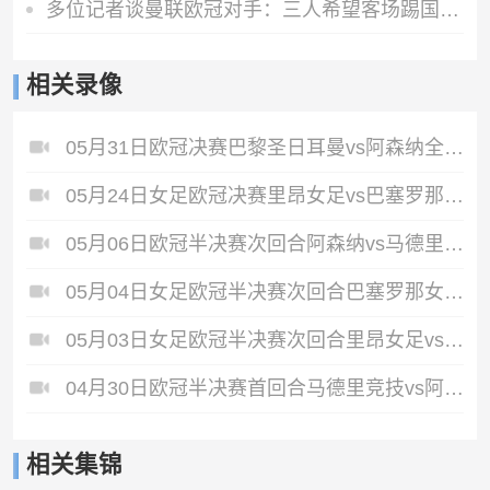
多位记者谈曼联欧冠对手：三人希望客场踢国米，主场皇马或巴黎等
相关录像
05月31日欧冠决赛巴黎圣日耳曼vs阿森纳全场录像
05月24日女足欧冠决赛里昂女足vs巴塞罗那女足全场录像
05月06日欧冠半决赛次回合阿森纳vs马德里竞技全场录像
05月04日女足欧冠半决赛次回合巴塞罗那女足vs拜仁慕尼黑女足全场录像
05月03日女足欧冠半决赛次回合里昂女足vs阿森纳女足全场录像
04月30日欧冠半决赛首回合马德里竞技vs阿森纳全场录像
相关集锦