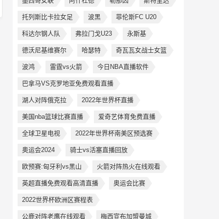
墨西哥女联
阿什杜德
勒那因
斯特里达
托列斯比卡拉女足
波黑
菲伦斯FC U20
科达尔钢人队
弗拉门戈U23
永斯基
德沃尼基维赛尔
哈瑟特
奇瓦瓦女战士女篮
波鸿
雷霆vs火箭
今日NBA直播软件
巴拿马VS克罗地亚免费观看直播
湖人对阵俄克拉
2022年世界杯直播
美国nba篮球比赛直播
爱奇艺体育免费直播
全球卫星电视
2022年世界杯南美区预选赛
奥运会2024
骑士vs活塞直播回放
欧预赛:匈牙利vs黑山
火箭对阵热火在线观看
英超直播免费观看高清直播
奥运会比赛
2022世界杯欧洲区赛程表
公鹿对阵老鹰在线观看
梅西宣布加盟曼城