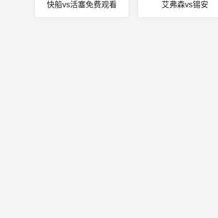
快船vs活塞免费观看
艾弗森vs锡安