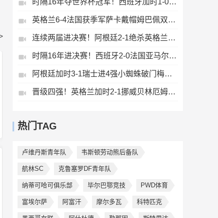
时隔16年夺世界杯冠军！西班牙加时1-0阿根廷费兰制胜恩佐染红
英格兰6-4法国获季军萨卡戴帽姆巴佩双响创纪录奥利塞2助+失良机
>
连续两届进决赛！阿根廷2-1绝杀英格兰劳塔罗恩佐破门梅西两助攻
时隔16年进决赛！西班牙2-0法国亚马尔造点奥亚萨瓦尔、波罗破门
阿根廷加时3-1瑞士进4强小蜘蛛破门梅西助攻麦卡恩博洛假摔染红
晋级四强！英格兰加时2-1挪威贝林厄姆连场双响谢尔德鲁普破门
热门TAG
卢维丹斯青年队
韦斯顿劳动熊后备队
航林SC
克鲁塞罗DF青年队
纳蒂可哈可俱乐部
毕尔巴鄂竞技
PWD体育
富埃尔萨
阿富汗
摩尔多瓦
科特匹克