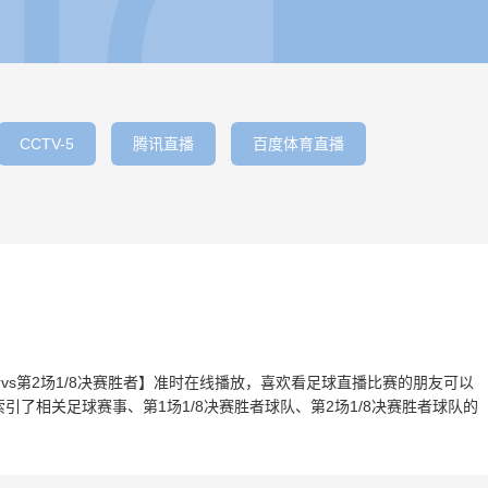
CCTV-5
腾讯直播
百度体育直播
赛胜者vs第2场1/8决赛胜者】准时在线播放，喜欢看足球直播比赛的朋友可以
引了相关足球赛事、第1场1/8决赛胜者球队、第2场1/8决赛胜者球队的
。