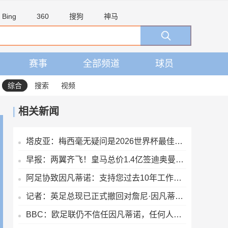
Bing
360
搜狗
神马
赛事
全部频道
球员
综合
搜索
视频
相关新闻
塔皮亚：梅西毫无疑问是2026世界杯最佳，国家队大门永远为他敞开
早报：两翼齐飞！皇马总价1.4亿签迪奥曼德，续约维尼修斯至2032
阿足协致因凡蒂诺：支持您过去10年工作，由您继续领导是正确道路
记者：英足总现已正式撤回对詹尼·因凡蒂诺的支持
BBC：欧足联仍不信任因凡蒂诺，任何人或机构为他辩护都无济于事