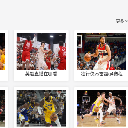
更多 >
英超直播在哪看
独行侠vs雷霆g4赛程