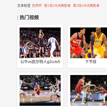
文本标签
世界杯
第1场1/8决赛胜者
第2场1/8决赛胜者
热门视频
公牛vs凯尔特人g2cctv5
下节目