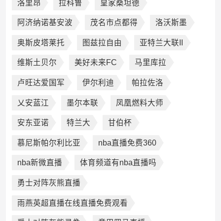
洛里昂
拉科鲁
皇家桑坦德
阿济纳诺基安波
茂名市点都得
洛沃斯墨
奥斯皮塔莱托
图兹拉自由
亚特兰大联II
维斯土贝尔
美好未来FC
马里库拉
卢旺达爱国军
伊尔利迪
帕拉佐洛
乂安蓝江
墨尔本联
凤凰燃料大师
安东亚诺
特兰大
甘伯杯
慕尼斯帕尔利比亚
nba直播免费360
nba新微直播
体育频道有nba直播吗
勇士对阵灰熊直播
雨燕英超直播在线直播免费观看