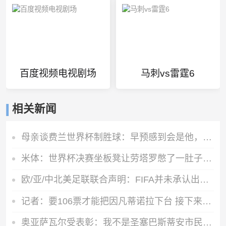
百度视频电视剧场
马刺vs雷霆6
相关新闻
母亲谈费兰世界杯制胜球：早预感到会是他，因为他经历了太多困难
米体：世界杯决赛坐板凳让劳塔罗憋了一肚子火，他现在斗志拉满
欧/亚/中北美足联联合声明：FIFA并未承认出售提案存在根本性错误
记者：要106票才能把因凡蒂诺拉下台 接下来UEFA和FIFA将互相揭短
奥亚萨瓦尔受表彰：我不是圣塞巴斯蒂安市民，但这里就是我的家