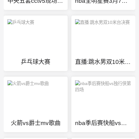
中央五套cctv5现场直播观看
nba全明星赛3月7日开始
乒乓球大赛
直播:跳水男双10米台决赛
火箭vs爵士mv歌曲
nba季后赛快船vs独行侠第四场