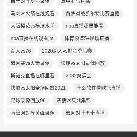
爵士对阵灰熊录像
意甲罗马直播
马刺vs火箭在线观看
黄蜂对战凯尔特比赛直播
大阪樱花vs横滨水手
nba直播哪里能看
nba直播在线观看jrs
体育频道5+现场直播
湖人vs76
2020湖人vs掘金季后赛
篮网赛vs火箭录像
快船vs太阳录像回放
斯诺克直播在哪里看
2032奥运会
快船vs太阳全场回放2021
什么软件看欧冠直播
足球录像回放98
灰狼vs灰熊集锦
直篮网对阵黄蜂录像
篮网对阵勇士直播