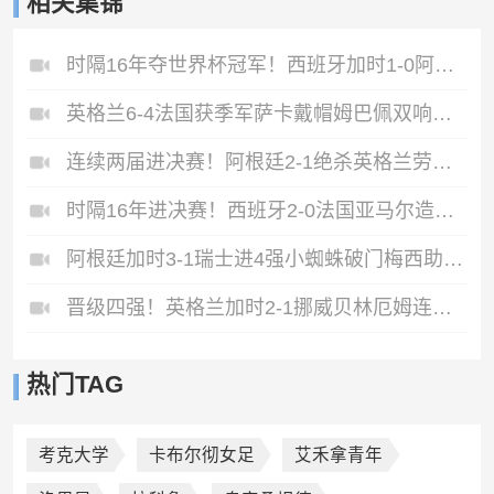
相关集锦
时隔16年夺世界杯冠军！西班牙加时1-0阿根廷费兰制胜恩佐染红
英格兰6-4法国获季军萨卡戴帽姆巴佩双响创纪录奥利塞2助+失良机
连续两届进决赛！阿根廷2-1绝杀英格兰劳塔罗恩佐破门梅西两助攻
时隔16年进决赛！西班牙2-0法国亚马尔造点奥亚萨瓦尔、波罗破门
阿根廷加时3-1瑞士进4强小蜘蛛破门梅西助攻麦卡恩博洛假摔染红
晋级四强！英格兰加时2-1挪威贝林厄姆连场双响谢尔德鲁普破门
热门TAG
考克大学
卡布尔彻女足
艾禾拿青年