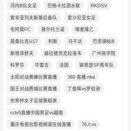
河内B队女足
巴杨卡拉泗水联
RKDSV
索非亚列夫斯基后备队
爱沙尼亚女足
毛阿莫FC
普尔托兰诺
喀麦隆乙
莫桑比克U17
利斯
乌干达
巴贡锦标B
斯塔泽舒夫
赫拉德茨克拉洛韦
广州商学院
科罗芬
华雷吉
法国
铆恩瑟SP青年队
太阳对战黄蜂比赛直播
360 直播 nba
国王对战费城比赛直播
丁俊晖vs罗伯逊
世界杯女子足球赛程表
cctv5直播中国男足vs越南
重庆电视台影视频道在线直播
76人vs