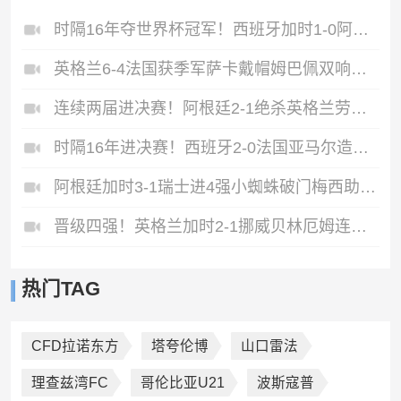
时隔16年夺世界杯冠军！西班牙加时1-0阿根廷费兰制胜恩佐染红
英格兰6-4法国获季军萨卡戴帽姆巴佩双响创纪录奥利塞2助+失良机
连续两届进决赛！阿根廷2-1绝杀英格兰劳塔罗恩佐破门梅西两助攻
时隔16年进决赛！西班牙2-0法国亚马尔造点奥亚萨瓦尔、波罗破门
阿根廷加时3-1瑞士进4强小蜘蛛破门梅西助攻麦卡恩博洛假摔染红
晋级四强！英格兰加时2-1挪威贝林厄姆连场双响谢尔德鲁普破门
热门TAG
CFD拉诺东方
塔夸伦博
山口雷法
理查兹湾FC
哥伦比亚U21
波斯寇普