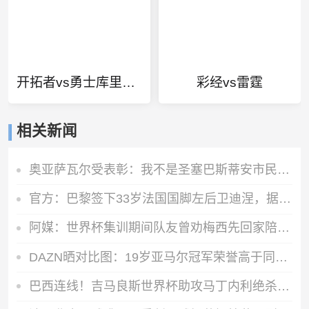
开拓者vs勇士库里集锦
彩经vs雷霆
相关新闻
奥亚萨瓦尔受表彰：我不是圣塞巴斯蒂安市民，但这里就是我的家
官方：巴黎签下33岁法国国脚左后卫迪涅，据悉转会费低于1000万欧
阿媒：世界杯集训期间队友曾劝梅西先回家陪伴父亲，但他选择留下
DAZN晒对比图：19岁亚马尔冠军荣誉高于同年龄梅西、C罗、姆巴佩
巴西连线！吉马良斯世界杯助攻马丁内利绝杀日本，现成俱乐部队友