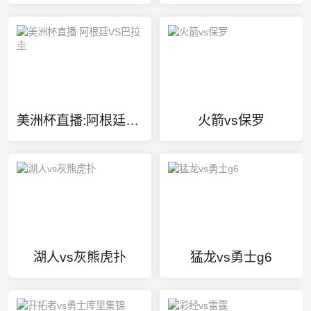
美洲杯直播:阿根廷VS巴拉圭
火箭vs保罗
湖人vs灰熊虎扑
猛龙vs勇士g6