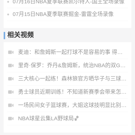
07月16日NBA夏季联赛凯尔特人-国王全场录像
07月15日NBA夏季联赛掘金-雷霆全场录像
相关视频
麦迪：和詹姆斯一起打球不是容易的事 得去问问他曾经当过的队友
里奇·保罗：乔丹&詹姆斯，统治NBA的双GOAT
三大核心一起练！森林狼官方晒华子与三球、麦丹训练视频
勇士球员近期训练！不知道新赛季会带来怎样的表现呢🤔
一场民间女子篮球赛，大姐这球技明显比别人高一头啊😂
NBA球星云集LA野球局🏀