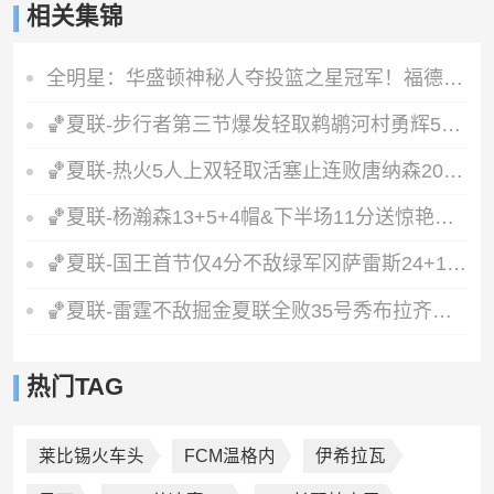
相关集锦
全明星：华盛顿神秘人夺投篮之星冠军！福德夺得三分大赛冠军！
🏀夏联-步行者第三节爆发轻取鹈鹕河村勇辉5+5+12斯劳森22分
🏀夏联-热火5人上双轻取活塞止连败唐纳森20+8+10奥科里27分
🏀夏联-杨瀚森13+5+4帽&下半场11分送惊艳妙传开拓者力克掘金
🏀夏联-国王首节仅4分不敌绿军冈萨雷斯24+10+5塞纳克10+12
🏀夏联-雷霆不敌掘金夏联全败35号秀布拉齐尔32+6马拉14+7+6
热门TAG
莱比锡火车头
FCM温格内
伊希拉瓦