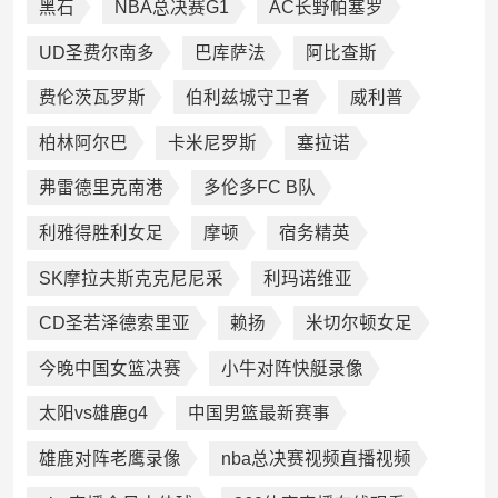
黑石
NBA总决赛G1
AC长野帕塞罗
UD圣费尔南多
巴库萨法
阿比查斯
费伦茨瓦罗斯
伯利兹城守卫者
威利普
柏林阿尔巴
卡米尼罗斯
塞拉诺
弗雷德里克南港
多伦多FC B队
利雅得胜利女足
摩顿
宿务精英
SK摩拉夫斯克克尼尼采
利玛诺维亚
CD圣若泽德索里亚
赖扬
米切尔顿女足
今晚中国女篮决赛
小牛对阵快艇录像
太阳vs雄鹿g4
中国男篮最新赛事
雄鹿对阵老鹰录像
nba总决赛视频直播视频