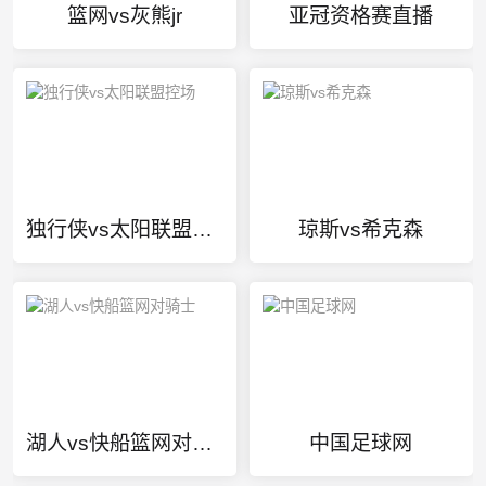
篮网vs灰熊jr
亚冠资格赛直播
独行侠vs太阳联盟控场
琼斯vs希克森
湖人vs快船篮网对骑士
中国足球网