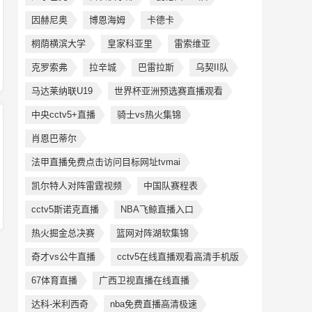
因赫尼奥
博恩海姆
卡德卡
桐荫横滨大学
皇家科亚里
雷索维亚
克罗索弗
拉辛城
巴雷拉斯
乌契II队
马达莱纳联U19
世界杯亚洲预选赛直播观看
中央cctv5+直播
骑士vs热火集锦
肖恩巴蒂尔
法甲直播免费点击访问目标网址tvmai
凯尔特人对阵雷霆视频
中国队赛程表
cctv5斯诺克直播
NBA飞鲸直播入口
热火掘金总决赛
篮网对阵湖软集锦
奇才vs公牛直播
cctv5在线直播观看高清手机版
67体育直播
广西卫视直播在线直播
达科-米利西奇
nba免费直播高清极速