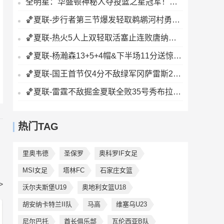
全明星：华盛顿神秘人夺投篮之星冠军！福德夺得三分大赛冠军！
🏀夏联-步行者第三节爆发轻取鹈鹕河村勇辉5+5+12斯劳森22分
🏀夏联-热火5人上双轻取活塞止连败唐纳森20+8+10奥科里27分
🏀夏联-杨瀚森13+5+4帽&下半场11分送惊艳妙传开拓者力克掘金
🏀夏联-国王首节仅4分不敌绿军冈萨雷斯24+10+5塞纳克10+12
🏀夏联-雷霆不敌掘金夏联全败35号秀布拉齐尔32+6马拉14+7+6
热门TAG
里奥韦德
圣保罗
奥科罗IF女足
MSI女足
塔林FC
石家庄女篮
>
沃尔夫斯堡U19
奥地利女篮U18
胡安纳卡特兰II队
马高
维塞乌U23
尼尔巴托
酋长俱乐部
瓦伦西亚B队