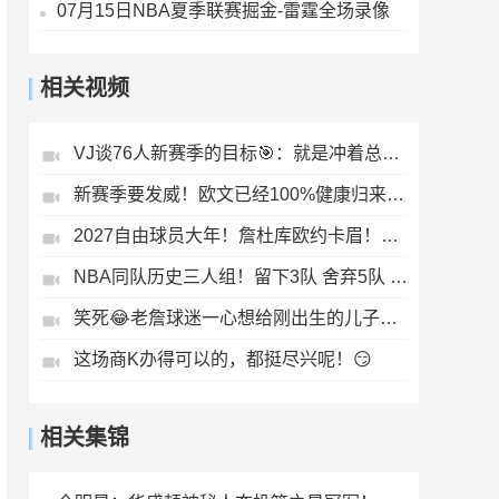
07月15日NBA夏季联赛掘金-雷霆全场录像
相关视频
VJ谈76人新赛季的目标🎯：就是冲着总冠军去的 要嘛就很菜
新赛季要发威！欧文已经100%健康归来！单挑依旧无解
2027自由球员大年！詹杜库欧约卡眉！这些人在一队必夺冠？
NBA同队历史三人组！留下3队 舍弃5队 你会怎么选？
笑死😂老詹球迷一心想给刚出生的儿子起名勒布朗（詹姆斯）
这场商K办得可以的，都挺尽兴呢！😏
相关集锦