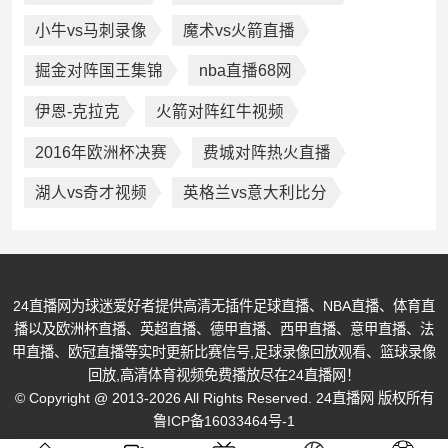
小牛vs马刺录像
魔术vs火箭直播
掘金对阵国王集锦
nba直播68网
伊恩-克拉克
火箭对阵红牛视频
2016年欧洲杯决赛
费城对阵热火直播
湖人vs奇才视频
英格兰vs意大利比分
24直播网为球迷爱好者提供高清无插件足球直播、NBA直播、体育直
播以及欧洲杯直播、英超直播、德甲直播、西甲直播、意甲直播、法
甲直播、欧冠直播等实时更新比赛信号,足球录像回放观看、篮球录像
回放,高清体育视频免费播放尽在24直播网！
© Copyright @ 2013-2026 All Rights Reserved. 24直播网 版权所有
鲁ICP备16033464号-1