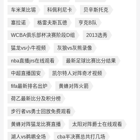
车米莱比锡
科佩利尼卡
贝辛斯托克
塞拉诺
格雷夫斯瓦德
亨克B队
WCBA俱乐部杯决赛阶段D组
2013选秀
猛龙vs小牛视频
灰狼vs灰熊录像
nba直播jrs在线观看
最新足球比赛比分结果
中超直播国安
凯尔特人对阵奇才视频
fifa最新排名出炉
黄蜂对阵火箭
荷乙最新比分及积分榜
步行者vs勇士回放免费观看
黄蜂对阵猛龙比赛直播
太阳对阵爵士在线观看
湖人vs鹈鹕全场
cba半决赛总共打几场