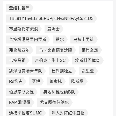
奎维利鲁昂
TBL91Y1nvELn6BFUPp1NvxNf8FAyCq21D3
布里斯托尔流浪
威姆士
普拉塔港马里内罗斯
默尔
乌拉圭男篮
弗鲁蒂亚尔
马卡比霍德夏沙隆
莱昂女足
卡拉马祖
卢伯克斗牛士SC
埃斯科巴体育
凯泽斯劳滕青年队
杜尚别独立
凯里亚
Rs约夫
赛博
莱索托
隆斯塔
伯恩茅斯女足
奥地利维也纳B队
FAP 雅温得
尤文图德伯纳尔
迪模卡拉塔SL MG
湖人对阵红牛直播