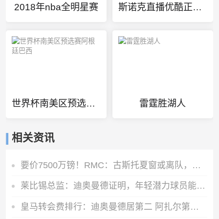
2018年nba全明星赛
斯诺克直播优酷正在直播
世界杯南美区预选赛阿根廷巴西
雷霆胜湖人
相关资讯
要价7500万镑！RMC：古斯托夏窗或离队，曼城不愿满足切尔西要价
莱比锡总监：迪奥曼德证明，年轻潜力球员能在我们这得到巨大提升
皇马转会费排行：迪奥曼德居第二 阿扎尔第三 C罗第五 齐达内第七