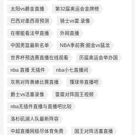
太阳vs爵金直播
第32届奥运会金牌榜
巴西对墨西哥预测
骑士vs雷.录像
在哪能看法甲直播
外网直播
中国男篮最新名单
NBA季前赛:掘金vs猛龙
世界杯预选赛直播在线观看
历届奥运会举办国
nba 直播 无插件
nba小七直播间
灰熊对阵黄蜂比赛直播
懂球帝直播吧
爵士vs活塞录像
雷霆对阵国王视频
nba无插件直播与直播吧比较
洛杉矶湖人队最新阵容
中超直播网极尽体育免费
国王对阵活塞直播