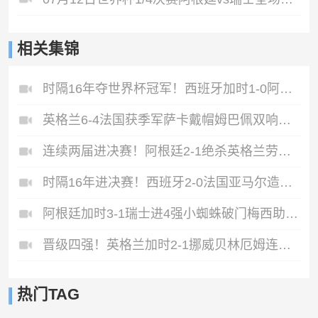
相关集锦
时隔16年夺世界杯冠军！西班牙加时1-0阿根廷费兰制胜恩佐染红
英格兰6-4法国获季军萨卡戴帽姆巴佩双响创纪录奥利塞2助+失良机
连续两届进决赛！阿根廷2-1绝杀英格兰劳塔罗恩佐破门梅西两助攻
时隔16年进决赛！西班牙2-0法国亚马尔造点奥亚萨瓦尔、波罗破门
阿根廷加时3-1瑞士进4强小蜘蛛破门梅西助攻麦卡恩博洛假摔染红
晋级四强！英格兰加时2-1挪威贝林厄姆连场双响谢尔德鲁普破门
热门TAG