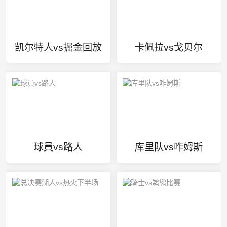
凯尔特人vs掘金回放
卡佩拉vs戈贝尔
球員vs路人
库里队vs咋姆斯