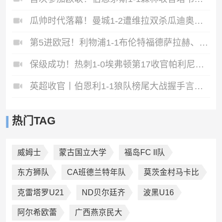
瓜帅时代落幕！曼城1-2遭维拉双杀瓜迪奥拉、B席、斯通斯告别战
第5进欧冠！利物浦1-1布伦特福德萨拉赫、罗伯逊结束9年红军生涯
保级成功！热刺1-0埃弗顿第17收官帕利尼亚制胜热刺近6轮仅1负
英超收官丨伯恩利1-1狼队榜尾大战握手言和两队双双降入英冠
热门TAG
威姆士
蒙古国立大学
福岛FC II队
东方狮队
CA班德兰特年队
莫茨金村马卡比
克雷塔罗U21
ND贝尔廷齐
波黑U16
阿尔希欧蕾
广西燕京民大