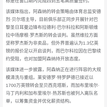
标是在窗口期内完成四到五笔高质量签约。
该媒体指出，阿森纳的转会策略由体育总监安德
烈·贝尔塔主导，目前俱乐部正同步开展针对巴
黎圣日耳曼边锋布拉德利·巴尔科拉和阿斯顿维
拉中场摩根·罗杰斯的转会谈判。虽然维拉方面
坚称罗杰斯为非卖品，但外界普遍认为1.3亿英
镑的报价足以开启谈判，而巴尔科拉因在巴黎续
约受阻，也对加盟阿森纳持开放态度。
该媒体进一步披露，阿森纳正在进行阵容的大规
模清洗与重组。莱安德罗·特罗萨德已接近以
1700万英镑转会至贝西克塔斯，而加布里埃尔·
马丁内利和加布里埃尔·热苏斯也被列入离队名
单，以筹集资金并优化薪资结构。