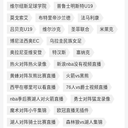
维尔纽斯足球学院
普鲁士明斯特U19
莫戈索艾
布特里帝沙兰德
法马利康
吕贝克U19
维尔沙克
圣菲联合
米萊克
博尼法西奥EC
乌拉圭民族女足
奥拉尼亚维安登
特汉斯
塞纳克
热火对阵热火录像
新浪nba没有视频直播
黄蜂对阵灰熊比赛直播
火箭vs黑熊
西甲在哪里可以看直播
76人vs爵士视频直播
nba季后赛湖人对火箭直播
勇士对阵猛龙录像
魔术对阵小牛集锦
欧冠直播无插件
湖人对阵骑士比赛直播
森林狼vs湖人集锦