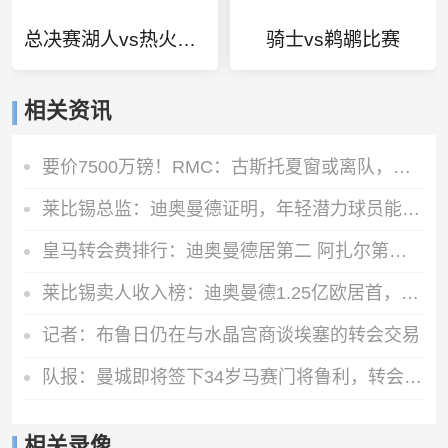
总决赛湖人vs热火下半场
骑士vs鹈鹕比赛
相关资讯
要价7500万镑！RMC：古斯托夏窗或离队，曼城不愿满足切尔西要价
莱比锡总监：迪奥曼德证明，年轻潜力球员能在我们这得到巨大提升
皇马转会费排行：迪奥曼德居第二 阿扎尔第三 C罗第五 齐达内第七
莱比锡卖人收入榜：迪奥曼德1.25亿欧居首，舍什科索博奥尔莫在列
记者：布鲁日仍在与水晶宫商谈埃塞的转会交易
队报：曼城即将签下34岁马赛门将鲁利，转会费350万欧元
相关录像