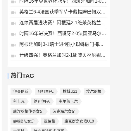
时隔16年夺世界杯冠军！西班牙加时1-0阿根廷费兰制胜恩佐染红
英格兰6-4法国获季军萨卡戴帽姆巴佩双响创纪录奥利塞2助+失良机
连续两届进决赛！阿根廷2-1绝杀英格兰劳塔罗恩佐破门梅西两助攻
时隔16年进决赛！西班牙2-0法国亚马尔造点奥亚萨瓦尔、波罗破门
阿根廷加时3-1瑞士进4强小蜘蛛破门梅西助攻麦卡恩博洛假摔染红
晋级四强！英格兰加时2-1挪威贝林厄姆连场双响谢尔德鲁普破门
热门TAG
伊查伦斯
阿祖里FC
槟城U21
埃尔朗根
科卡瓦
纳瓦伊FA
韦尔蒂卡尔
康涅狄格传奇女足
波克海尔女足
赫根B队女足
亚伯格
库克群岛女篮U18