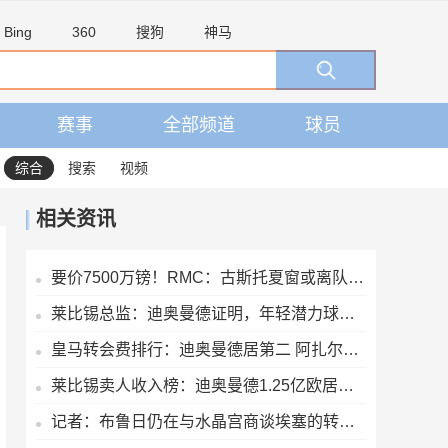
Bing
360
搜狗
神马
赛事
全部频道
球员
综合
搜索
视频
相关资讯
要价7500万镑！RMC：古斯托夏窗或离队，曼城不愿满足切尔西要价
莱比锡总监：迪奥曼德证明，年轻潜力球员能在我们这得到巨大提升
皇马转会费排行：迪奥曼德居第二 阿扎尔第三 C罗第五 齐达内第七
莱比锡卖人收入榜：迪奥曼德1.25亿欧居首，舍什科索博奥尔莫在列
记者：布鲁日仍在与水晶宫商谈埃塞的转会交易