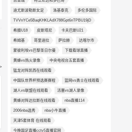
古晋城
特立尼达和多巴哥
迪尤斯波勒斯女足
洛基泰克
多伦多国际
TVVnYCe5BaqKHKLAdX788Gpt6nTPBU19jD
希腊U18
皮斯塔尼
卡夫巴斯U21
希姆基
哥里迪拉
萨拉赫
达喀尔市
蒙彼利埃vs巴黎圣日尔曼
下载看球直播
黄蜂vs热火录像
中央电视台五套直播
>
猛龙对阵凯西在线观看
中国队世界杯预选赛赛程
篮网vs勇士在线观看
湖人vs联盟在线观看
活塞vs湖人录像
黄蜂对阵达拉斯在线观看
nba直播114
2006nba选秀
nba小牛直播
天津5套体育 在线观看
今晚国足直播cctv5直播官网