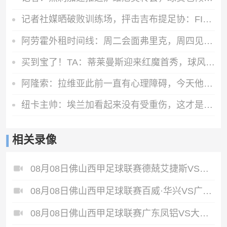
记者社媒晒破败训练场，抨击吉布提足协：FIFA的拨款去哪里了？
阿劳霍外租时间线：周二会面弗里克，周四见利物浦，周五晚间敲定
买到宝了！TA：蒂莱曼斯迎来红魔首秀，球风沉稳想必卡里克很满意
阿隆索：拉维亚此前一直有心理障碍，今天他很累但发自内心地开心
纽卡主帅：埃兰加看起来没有受重伤，这才是今晚最重要的
相关录像
08月08日佛山西甲足球联赛德兢艾捷斯VS白坭兴龙全场录像
08月08日佛山西甲足球联赛百威·华兴VS广州苏雅蔚雨堂全场录像
08月08日佛山西甲足球联赛广东凤铝VS大塘控股全场录像