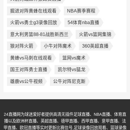
掘进对阵黄蜂在线观看
NBA赛季赛程
火箭vs勇士g3录像回放
54体育nba直播
意大利男篮88-81战胜新西兰
火箭vs篮网集锦
狼对阵火箭
小牛对阵魔术
360英超直播
黄蜂vs马刺在线观看
篮网vs魔术
国王对阵勇士直播
凯尔特vs猛龙
雄鹿vs公牛视频
公牛对阵尼克斯
24直播网为球迷爱好者提供高清无插件足球直播、NBA直播、体育直
播以及欧洲杯直播、英超直播、德甲直播、西甲直播、意甲直播、法
甲直播、欧冠直播等实时更新比赛信号,足球录像回放观看、篮球录像