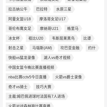
拉古纳公牛
巴拉特
水原三星
阿曼女篮U18
摩洛哥女足U17
哥伦布鹰女足
摩纳哥U21
格里马
冰女杯
祖比U20
韦斯屈莱黑鸟
比谭
射击之星
马瑙斯(AM)
坎巴亚金融
约什
快船vs猛龙录像
湖人vs奇才视频
中国女篮今晚比赛直播视频
nba比赛cctv5今日直播
火箭vs爵士录像
奇才vs骑士
技巧大赛
主裁:姆巴佩进球时法国有7人进场
火箭对战森林狼比赛直播