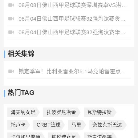
08月08日佛山西甲足球联赛深圳赛卓VS湛江热点·粤标售电全场录像
08月04日佛山西甲足球联赛32强淘汰赛贪玩游戏VS美的薪火全场录像
08月04日佛山西甲足球联赛32强淘汰赛肇庆恒骏成VS三七互娱全场录像
相关集锦
锁定季军！比利亚雷亚尔5-1马竞帕雷霍点射佩雷斯两射一传
热门TAG
海夫纳女足
扎波罗热冶金
瓦斯特拉斯
托卢卡
CRBT篮球
马里
奈兹克斯巴达
卡尔加里浪涌
铁玫瑰女足
斯泰诺桑德