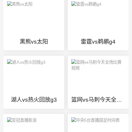
黑熊vs太阳
雷霆vs鹈鹕g4
湖人vs热火回放g3
篮网vs马刺今天全场比赛视频