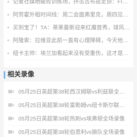
记者社媒晒破败训练场，抨击吉布提足协：FIFA的拨款去哪里了？
阿劳霍外租时间线：周二会面弗里克，周四见利物浦，周五晚间敲定
买到宝了！TA：蒂莱曼斯迎来红魔首秀，球风沉稳想必卡里克很满意
阿隆索：拉维亚此前一直有心理障碍，今天他很累但发自内心地开心
纽卡主帅：埃兰加看起来没有受重伤，这才是今晚最重要的
相关录像
05月25日英超第38轮西汉姆联vs利兹联全场录像
05月25日英超第38轮富勒姆vs纽卡斯尔联全场录像
05月25日英超第38轮热刺vs埃弗顿全场录像
05月25日英超第38轮伯恩利vs狼队全场录像