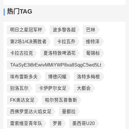
热门TAG
明日之星冠军杯
波多黎各超
巴林
第2场1/4决赛胜者
卡拉瓦乔
维特泽
卡拉古拉克
夏洛特敦啤酒花
葡锦标
TAaSyE3t8rEwivMMiYWP8xa8SqgC5wd5Lt
埃布雷斯多夫
博德闪耀
洛特多梅根
别洛瓦尔
卡伊萨尔女足
大都会
FK奥达女足
帕尔努瓦普鲁斯
西佛罗里达火焰女足
曼都拉
雷索维亚青年队
罗普
墨西哥U20