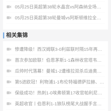
05月25日英超第38轮水晶宫vs阿森纳全场录像
05月25日英超第38轮曼城vs阿斯顿维拉全场录像
相关集锦
惨遭降级！西汉姆联3-0利兹联时隔15年再度降级至英冠
首次参加欧联！伯恩茅斯1-1森林收官塔韦尼耶救主怀特远射破门
瓜帅时代落幕！曼城1-2遭维拉双杀瓜迪奥拉、B席、斯通斯告别战
第5进欧冠！利物浦1-1布伦特福德萨拉赫、罗伯逊结束9年红军生涯
保级成功！热刺1-0埃弗顿第17收官帕利尼亚制胜热刺近6轮仅1负
英超收官丨伯恩利1-1狼队榜尾大战握手言和两队双双降入英冠