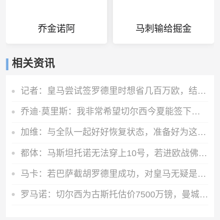
乔金诺阿
马刺输给掘金
相关资讯
记者：皇马尝试签罗德里时想省几百万欧，结果被巴萨趁虚而入
乔迪·莫里斯：我非常希望切尔西今夏能签下巴尔科拉
加维：与全队一起好好恢复状态，准备好为这个赛季全力以赴
都体：马斯坦托诺无法穿上10号，若进欧战佛罗伦萨可商讨是否买断
马卡：若巴萨截胡罗德里成功，对皇马无疑是双重打击
罗马诺：切尔西为古斯托估价7500万镑，曼城不会支付这样的费用