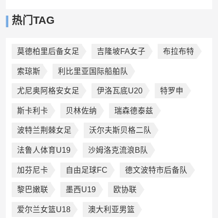
热门TAG
莫德柏里后备女足
吉隆坡FA女子
布拉布特
索琼斯
利比里亚国际船舶队
尤尼奥阿格安女足
伊洛瓦底U20
特罗申
斯卡利卡
贝林佐纳
瑞森德泰兹
波特兰荆棘女足
沃尔夫斯贝格二队
法鲁人体育U19
沙姆洛克流浪B队
加芬尼卡
自由足球FC
德文波特市后备队
黎巴嫩联
墨西U19
欧协联
爱尔兰女篮U18
澳大利亚男篮