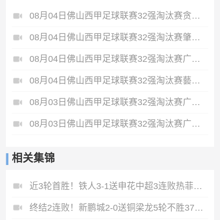
08月04日佛山西甲足球联赛32强淘汰赛贪玩游戏VS美的薪火全场录像
08月04日佛山西甲足球联赛32强淘汰赛肇庆恒骏成VS三七互娱全场录像
08月04日佛山西甲足球联赛32强淘汰赛广东西南建设VS香港圣徒全场录像
08月04日佛山西甲足球联赛32强淘汰赛藝品高國際VS湛江狂狼·粵辉能源全场录像
08月03日佛山西甲足球联赛32强淘汰赛广东客家青年VS广州英华思力U17全场录像
08月03日佛山西甲足球联赛32强淘汰赛广州蜀地红VS广州戴拿模全场录像
相关集锦
近3轮首胜！铁人3-1送申花中超3连败热菲尼奥双响邦本宜裕传射
终结2连败！新鹏城2-0送铜梁龙5轮不胜37岁姜至鹏破门韦斯利建功