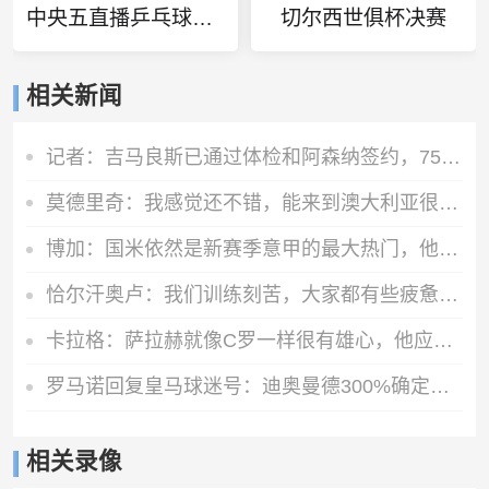
中央五直播乒乓球比赛
切尔西世俱杯决赛
相关新闻
记者：吉马良斯已通过体检和阿森纳签约，7500万镑分期3年支付
莫德里奇：我感觉还不错，能来到澳大利亚很棒，希望球队继续提高
博加：国米依然是新赛季意甲的最大热门，他们是卫冕冠军
恰尔汗奥卢：我们训练刻苦，大家都有些疲惫但储备体能至关重要
卡拉格：萨拉赫就像C罗一样很有雄心，他应该去意甲而不是土耳其
罗马诺回复皇马球迷号：迪奥曼德300%确定加盟皇马
相关录像