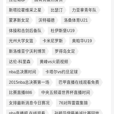
斯塔拉霍维采之星
比瑟汀
力亚拿青年队
蒙茅斯女足
沃特福德
洛桑体育U21
体操和击剑后备队
杜伊斯堡U19
光州大学女篮
卡米尼罗斯
奥帕华U19
斯洛维亚宁沃利博茨
罗得岛女足
达伦-科里森
黄峰vs火箭视频
nba总决赛时间
卡塔尔vs约旦足球
2015nba总决赛第一场
巴甲直播在线观看免费
比赛直播886
中央五频道世界杯直播时间
女排最新消息今日赛况
76对阵雷霆集锦
nba直播吧 在线观看
孙颖莎伊藤美诚比赛回放