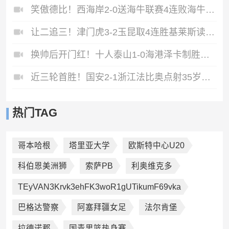
笑傲德比！西海岸2-0送海牛联赛4连败海牛仍垫底西海岸升至第二
让二追三！津门虎3-2玉昆取4连胜基莱斯读秒绝杀萨尔瓦多破门
换帅后开门红！十人泰山1-0海港泽卡制胜于金永扑点海港三球被吹
近三轮首胜！国安2-1浙江法比奥点射35岁张稀哲制胜王钰栋送助攻
热门TAG
哥本哈根
塔里亚大学
欧斯特中心U20
科伯恩美洲狮
索萨PB
利奥维克多
TEyVAN3Krvk3ehFK3woR1gUTikumF69vka
巴格达警察
阿塞拜疆女足
法尔肯堡
拉德诺郡
国青男篮热身赛