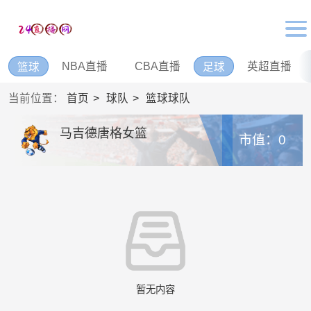
NBA直播
CBA直播
英超直播
篮球
足球
当前位置：
首页
球队
篮球球队
马吉德唐格女篮
市值：0
暂无内容