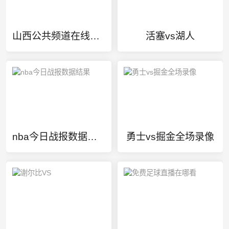
山西公共频道在线直播
活塞vs湖人
nba今日战报数据结果
勇士vs掘金全场录像