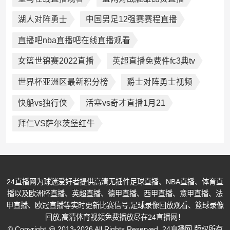
湖人对阵勇士
中国男足12强赛赛程直播
直播吧nba直播吧在线直播观看
女篮世锦赛2022直播
英超直播免费件fc3典tv
世界杯亚洲区最新积分榜
爵士对阵勇士视频
快船vs独行侠
活塞vs奇才直播1月21
拜仁VS萨尔茨堡红牛
24直播网为球迷爱好者提供高清无插件足球直播、NBA直播、体育直
播以及欧洲杯直播、英超直播、德甲直播、西甲直播、意甲直播、法
甲直播、欧冠直播等实时更新比赛信号,足球录像回放观看、篮球录像
回放,高清体育视频免费播放尽在24直播网！
© Copyright @ 2013-2026 All Rights Reserved. 24直播网 版权所有