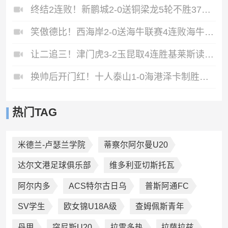
终结2连败！新鹏城2-0送铜梁龙5轮不胜37岁姜至鹏破门韦斯利建功
笑傲德比！西海岸2-0送海牛联赛4连败海牛仍垫底西海岸升至第二
让二追三！津门虎3-2玉昆取4连胜基莱斯读秒绝杀萨尔瓦多破门
换帅后开门红！十人泰山1-0海港泽卡制胜于金永扑点海港三球被吹
热门TAG
米德兰-卢瑟兰学院
蒂察尔阿尔曼U20
达尔文港足球俱乐部
维多利亚切斯托瓦
阿尔内多
ACS特尔古日乌
普斯阿通FC
SV学生
欧女锦U18A级
查姆佩斯青年
丹甲
突尼斯U20
拉雷多热
拉萨拉兹