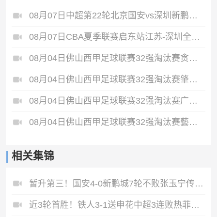
08月07日中超第22轮北京国安vs深圳新鹏城全场录像
08月07日CBA夏季联赛启东站江苏-深圳全场录像
08月04日佛山西甲足球联赛32强淘汰赛贪玩游戏VS美的薪火全场录像
08月04日佛山西甲足球联赛32强淘汰赛肇庆恒骏成VS三七互娱全场录像
08月04日佛山西甲足球联赛32强淘汰赛广东西南建设VS香港圣徒全场录像
08月04日佛山西甲足球联赛32强淘汰赛藝品高國際VS湛江狂狼·粵辉能源全场录像
相关集锦
暂升第三！国安4-0新鹏城7轮不败张玉宁传射达万双响法比奥破门
近3轮首胜！铁人3-1送申花中超3连败热菲尼奥双响邦本宜裕传射