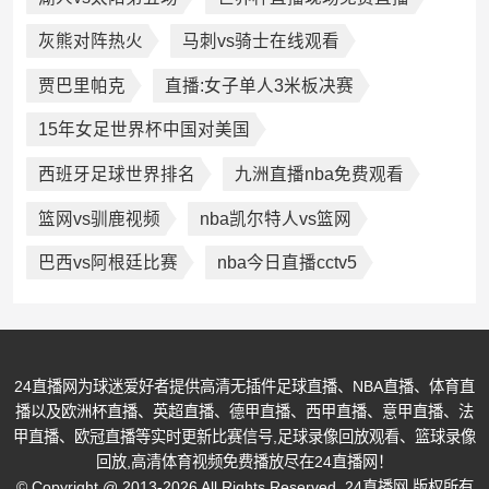
灰熊对阵热火
马刺vs骑士在线观看
贾巴里帕克
直播:女子单人3米板决赛
15年女足世界杯中国对美国
西班牙足球世界排名
九洲直播nba免费观看
篮网vs驯鹿视频
nba凯尔特人vs篮网
巴西vs阿根廷比赛
nba今日直播cctv5
24直播网为球迷爱好者提供高清无插件足球直播、NBA直播、体育直
播以及欧洲杯直播、英超直播、德甲直播、西甲直播、意甲直播、法
甲直播、欧冠直播等实时更新比赛信号,足球录像回放观看、篮球录像
回放,高清体育视频免费播放尽在24直播网！
© Copyright @ 2013-2026 All Rights Reserved. 24直播网 版权所有