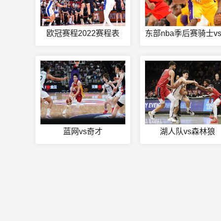
欧冠赛程2022赛程表
蓝网vs奇才
湖人队vs森林狼