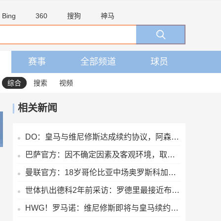
Bing
360
搜狗
神马
赛事
全部频道
球员
综合
搜索
视频
相关新闻
DO：皇马与维尼修斯达成续约协议，阿森纳方面的追求将结束
巴萨官方：因不确定因素及客观环境，取消8月15日的友谊赛
曼联官方：18岁哥伦比亚中场奥罗斯科加盟球队，将进入青训体系
世体扒出德科2年前采访：罗德里最接近布斯克茨，但曼城不会卖他
HWG！罗马诺：维尼修斯即将与皇马续约，签下为期6年的全新合同