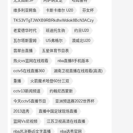
尤文图斯SP
阿萨纳女足
哈姆雷特
维多利亚鳄鱼
卡斯卡维尔 U20
芬女杯
TKS3VTgTJWXB9RBRkdhxWdiok8BcN3ACzy
老爱德华时代
班迪托生驹
约旦U20
瓦尔塔斯雷姆
US弗格尔
澳威北U20
翡翠台直播
五星体育节目表
热火vs篮网在线观看
nba直播8手机版本
cctv5在线直播360
湖南卫视直播在线观看(高清)
重播
火箭魔术哈登60分三双
cctv13新闻频道
约翰尼西蒙斯
今天cctv5直播节目
亚洲预选赛2022世界杯
2013选秀
直播中国足球现场直播
篮网Vs尼视频
江苏卫视高清在线直播
nba总决赛g5文字直播
nba选秀官网