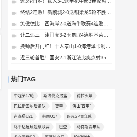
近3轮首胜！铁人3-1送申花中超3连败热菲尼奥双响邦本宜裕传射
终结2连败！新鹏城2-0送铜梁龙5轮不胜37岁姜至鹏破门韦斯利建功
笑傲德比！西海岸2-0送海牛联赛4连败海牛仍垫底西海岸升至第二
让二追三！津门虎3-2玉昆取4连胜基莱斯读秒绝杀萨尔瓦多破门
换帅后开门红！十人泰山1-0海港泽卡制胜于金永扑点海港三球被吹
近三轮首胜！国安2-1浙江法比奥点射35岁张稀哲制胜王钰栋送助攻
热门TAG
中超第17轮
斯洛伐克男篮
德拉火焰
巴拉斯图尔后备队
智甲
佛山“西甲”
卢森堡U21
韩国U17
玛瓦SP青年队
乌干达足球超级联赛
巴登
马特斯青年队