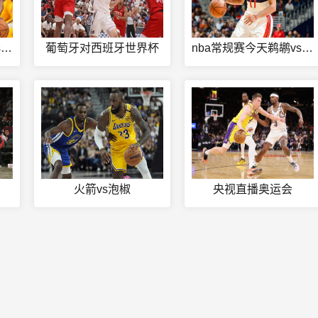
东部nba季后赛骑士vs凯尔特人
葡萄牙对西班牙世界杯
nba常规赛今天鹈鹕vs爵士全场回放
火箭vs泡椒
央视直播奥运会