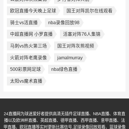
欧冠直播今天晚上足球
国王对阵凯尔在线观看
骑士vs活直播
nba录像回放98
中超直播网 小罗直播
活塞对阵76人集锦
马刺vs热火第三场
国王对阵灰熊视频
火箭对阵老鹰录像
jamalmurray
500彩票网足球
nba绿色直播
太阳vs魔术直播
24直播网为球迷爱好者提供高清无插件足球直播、NBA直播、体育直
播以及欧洲杯直播、英超直播、德甲直播、西甲直播、意甲直播、法
甲直播、欧冠直播等实时更新比赛信号,足球录像回放观看、篮球录像