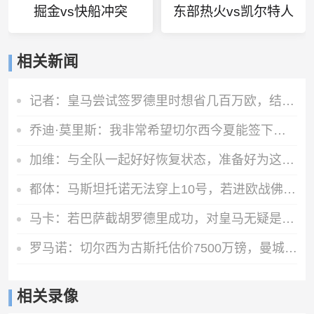
掘金vs快船冲突
东部热火vs凯尔特人
相关新闻
记者：皇马尝试签罗德里时想省几百万欧，结果被巴萨趁虚而入
乔迪·莫里斯：我非常希望切尔西今夏能签下巴尔科拉
加维：与全队一起好好恢复状态，准备好为这个赛季全力以赴
都体：马斯坦托诺无法穿上10号，若进欧战佛罗伦萨可商讨是否买断
马卡：若巴萨截胡罗德里成功，对皇马无疑是双重打击
罗马诺：切尔西为古斯托估价7500万镑，曼城不会支付这样的费用
相关录像