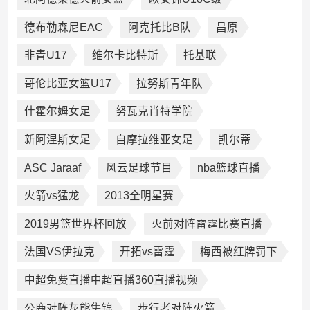
德布勒森尼EAC
阿克托比B队
昌原
非青U17
维尔卡比特斯
托基联
哥伦比亚女篮U17
拉努斯青年队
什霍尔姆女足
努瓦克肖特学院
新阿涅斯女足
自摩拉维亚女足
凯尔蒂
ASC Jaraaf
风云足球节目
nba篮球直播
火箭vs猛龙
2013全明星赛
2019男篮世界杯回放
火前对阵雷霆比赛直播
法国VS伊拉克
开拓vs雷霆
梅西被红牌罚下
中超免费直播中超直播360直播视频
公鹿对阵灰熊集锦
步行者对阵火箭