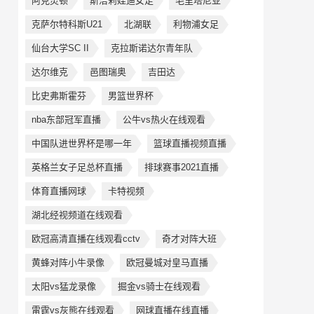
阿克灵顿
斯洁莉娃迪女足
毛里塔尼亚
克萨尔特科斯U21
北湖联
利物浦女足
仙台大学SC II
克拉斯诺达尔青年队
达尔维克
邑图瑞奥
吉田达
比史弗斯霍芬
男篮世界杯
nba东部冠军直播
公牛vs热火在线观看
中国队进世界杯是哪一年
篮球直播视频直播
英格兰女子足总杯直播
排球赛事2021直播
体育直播网球
卡特视频
湖北经视频道在线观看
欧冠高清直播在线观看cctv
奇才对阵大班
黄蜂对阵小牛录像
欧冠曼城对皇马直播
太阳vs猛龙录像
掘金vs骑士在线观看
雷霆vs灰熊在线观看
网球直播在线直播