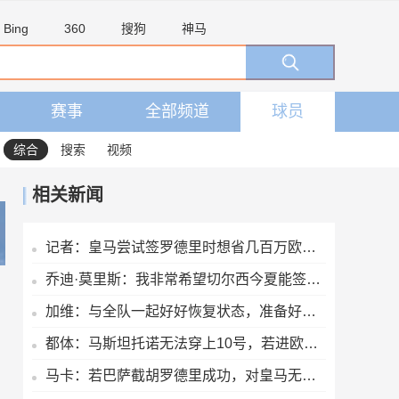
Bing
360
搜狗
神马
赛事
全部频道
球员
综合
搜索
视频
相关新闻
记者：皇马尝试签罗德里时想省几百万欧，结果被巴萨趁虚而入
乔迪·莫里斯：我非常希望切尔西今夏能签下巴尔科拉
加维：与全队一起好好恢复状态，准备好为这个赛季全力以赴
都体：马斯坦托诺无法穿上10号，若进欧战佛罗伦萨可商讨是否买断
马卡：若巴萨截胡罗德里成功，对皇马无疑是双重打击