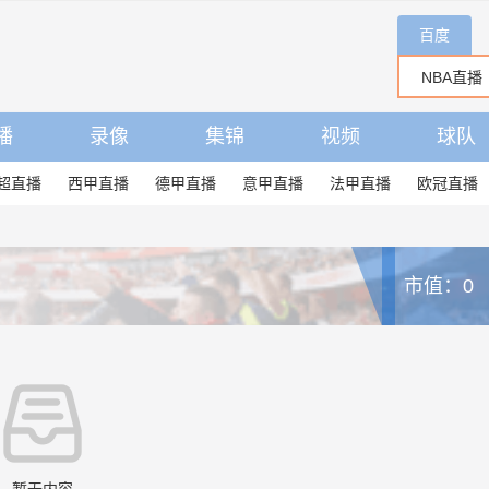
百度
播
录像
集锦
视频
球队
超直播
西甲直播
德甲直播
意甲直播
法甲直播
欧冠直播
市值：0