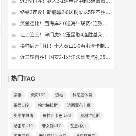
近3轮首胜！铁人3-1送申花中超3连败热菲尼奥双响邦本宜裕传射
终结2连败！新鹏城2-0送铜梁龙5轮不胜37岁姜至鹏破门韦斯利建功
笑傲德比！西海岸2-0送海牛联赛4连败海牛仍垫底西海岸升至第二
让二追三！津门虎3-2玉昆取4连胜基莱斯读秒绝杀萨尔瓦多破门
换帅后开门红！十人泰山1-0海港泽卡制胜于金永扑点海港三球被吹
近三轮首胜！国安2-1浙江法比奥点射35岁张稀哲制胜王钰栋送助攻
热门TAG
蒙泰
佩奇U21
迈帕
科尼亚体育
墨西U19
帕尔梅拉斯
达西亚布卡尼
奥廖尔雄鹰
皮拉西卡巴 U20
奥利维伦斯
哈雷车U19
非女锦U17
瓦恩格尔