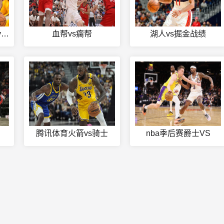
网球直播在线观看cctv5+
血帮vs瘸帮
湖人vs掘金战绩
腾讯体育火箭vs骑士
nba季后赛爵士VS