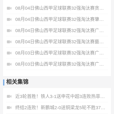
08月04日佛山西甲足球联赛32强淘汰赛贪玩游戏VS美的薪火全场录像
08月04日佛山西甲足球联赛32强淘汰赛肇庆恒骏成VS三七互娱全场录像
08月04日佛山西甲足球联赛32强淘汰赛广东西南建设VS香港圣徒全场录像
08月04日佛山西甲足球联赛32强淘汰赛藝品高國際VS湛江狂狼·粵辉能源全场录像
08月03日佛山西甲足球联赛32强淘汰赛广东客家青年VS广州英华思力U17全场录像
08月03日佛山西甲足球联赛32强淘汰赛广州蜀地红VS广州戴拿模全场录像
相关集锦
近3轮首胜！铁人3-1送申花中超3连败热菲尼奥双响邦本宜裕传射
终结2连败！新鹏城2-0送铜梁龙5轮不胜37岁姜至鹏破门韦斯利建功