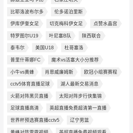
比耶洛波布尔多
伦多诺泊里斯
伊库伊奎女足
切克梅科伊女足
点赞水晶宫
特罗图尔U19
叶尼塞B队
陕西联合
泰韦尔
美国U18
杜哥塞洛
普里什蒂娜FC
魔术vs活塞大小分推荐
小牛vs黄蜂
肖恩威廉姆斯
欧冠小组赛赛程
cctv5体育直播足球
湖人最新交易消息
火箭对阵黑贝直播
太阳对阵步行侠集锦
足球直播高清
英超直播免费超清第一直播
世界杯预选赛直播cctv5
辽宁男篮
黄蜂对阵雷霆视频
英超直播免费视频观看