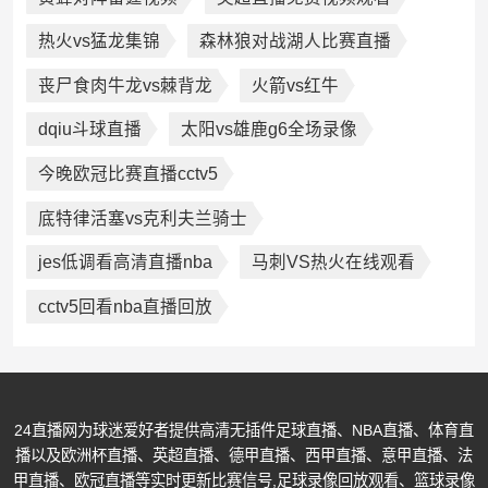
热火vs猛龙集锦
森林狼对战湖人比赛直播
丧尸食肉牛龙vs棘背龙
火箭vs红牛
dqiu斗球直播
太阳vs雄鹿g6全场录像
今晚欧冠比赛直播cctv5
底特律活塞vs克利夫兰骑士
jes低调看高清直播nba
马刺VS热火在线观看
cctv5回看nba直播回放
24直播网为球迷爱好者提供高清无插件足球直播、NBA直播、体育直
播以及欧洲杯直播、英超直播、德甲直播、西甲直播、意甲直播、法
甲直播、欧冠直播等实时更新比赛信号,足球录像回放观看、篮球录像