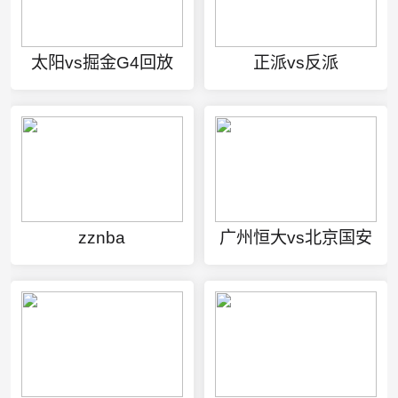
太阳vs掘金G4回放
正派vs反派
zznba
广州恒大vs北京国安