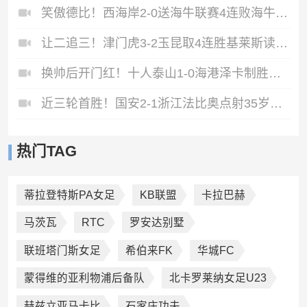
笑傲德比！西海岸2-0送海牛联赛4连败海牛仍垫底西海岸升至第二
让二追三！津门虎3-2玉昆取4连胜基莱斯读秒绝杀萨尔瓦多破门
换帅后开门红！十人泰山1-0海港泽卡制胜于金永扑点海港三球被吹
近三轮首胜！国安2-1浙江法比奥点射35岁张稀哲制胜王钰栋送助攻
热门TAG
蒂拉登特斯PA女足
KB联盟
卡拉巴赫
马茨瓦
RTC
罗安达别墅
联班塔门斯女足
希伯来FK
华城FC
蒙得维的亚利物浦后备队
北卡罗莱纳女足U23
赫兹立亚马卡比
石家庄功夫