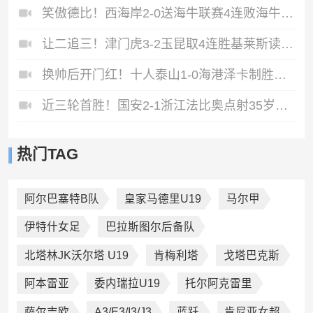
笑傲德比！西海岸2-0送海牛联赛4连败海牛仍垫底西海岸升至第二
让二追三！津门虎3-2玉昆取4连胜基莱斯读秒绝杀萨尔瓦多破门
换帅后开门红！十人泰山1-0海港泽卡制胜于金永扑点海港三球被吹
近三轮首胜！国安2-1浙江法比奥点射35岁张稀哲制胜王钰栋送助攻
热门TAG
阿尔巴塞特B队
皇家马德里U19
马尔甲
伊特什女足
巴拉斯图尔后备队
北塔林JK沃尔塔 U19
肯梅利塔
戈塔巴克斯
阿本雷亚
委内瑞拉U19
托尔阿克雷里
萨尔吉欧
A3/E3/I3/J3
蓝跃
肯尼亚女超