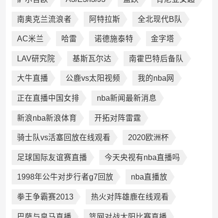
南奥克兰流浪者
阿特拉斯
全北现代B队
AC米兰
哈雷
诺德施泰特
金字塔
LAV研究院
基斯瓦尔达
南霍巴特后备队
大牛直播
公鹿vs太阳视频
我的nba网
正在直播中国女排
nba新闻最新消息
新浪nba新浪体育
开拓对阵雷霆
骑士队vs活塞回放在线观看
2020欧洲杯
足球国际友谊赛直播
今天央视有nba直播吗
1998年公牛对步行者g7回放
nba直播放
拳王争霸赛2013
热火对阵雄鹿在线观看
巴萨与皇马直播
篮网对战太阳比赛直播