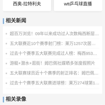
西奥-拉特利夫
wtt乒乓球直播
相关新闻
超百万浏览！09年以来成功过人次数梅西断层领跑，多达2963次！
五大联赛近10个赛季射门榜：莱万1257次居首，梅西第5、C罗第6
过去十个赛季五大联赛完成过人榜：梅西953次领跑，姆巴佩第四
游艇+潜水+逛街！姆巴佩社媒晒多张度假照片
五大联赛球员近十个赛季的射正排名：姆巴佩598次居首，梅罗上榜
过去十个赛季五大联赛进球榜：莱万274球第1 姆巴佩第3 梅罗在列
相关录像