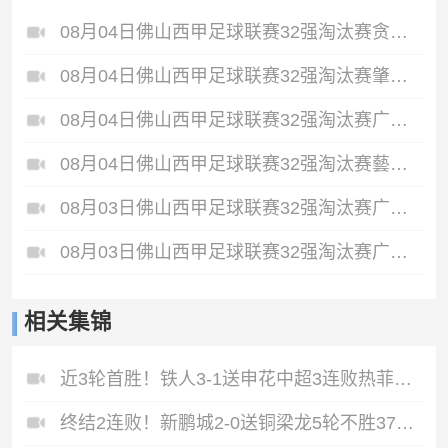
08月04日佛山西甲足球联赛32强淘汰赛贪玩游戏VS美的薪火全场录像
08月04日佛山西甲足球联赛32强淘汰赛肇庆恒骏成VS三七互娱全场录像
08月04日佛山西甲足球联赛32强淘汰赛广东西南建设VS香港圣徒全场录像
08月04日佛山西甲足球联赛32强淘汰赛藝品高國際VS湛江狂狼·粵辉能源全场录像
08月03日佛山西甲足球联赛32强淘汰赛广东客家青年VS广州英华思力U17全场录像
08月03日佛山西甲足球联赛32强淘汰赛广州蜀地红VS广州戴拿模全场录像
相关集锦
近3轮首胜！铁人3-1送申花中超3连败热菲尼奥双响邦本宜裕传射
终结2连败！新鹏城2-0送铜梁龙5轮不胜37岁姜至鹏破门韦斯利建功