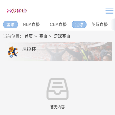
NBA直播
CBA直播
英超直播
篮球
足球
当前位置：
首页
赛事
足球赛事
尼拉杯
暂无内容