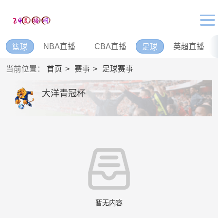
NBA直播
CBA直播
英超直播
篮球
足球
当前位置：
首页
赛事
足球赛事
大洋青冠杯
暂无内容