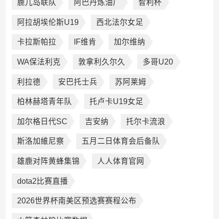
鹿儿岛联队
阿巴丹炼油厂
智利杯
阿拉胡埃伦斯U19
西北法尔女足
卡拉斯帕拉
IF维肯
加尔维纳
WA保法利克
敦拿利久尔久
多哥U20
利拉德
安巴托士兵
苏阿莱姆
柏林赫塔青年队
托卢卡U19女足
加尔格日代SC
吉安纳
托尔卡流浪
斯洛加維尼察
五月二日体育会后备队
雄鹿对阵黄蜂集锦
人人体育官网
dota2比赛直播
2026世界杯南美区预选赛赛程公布