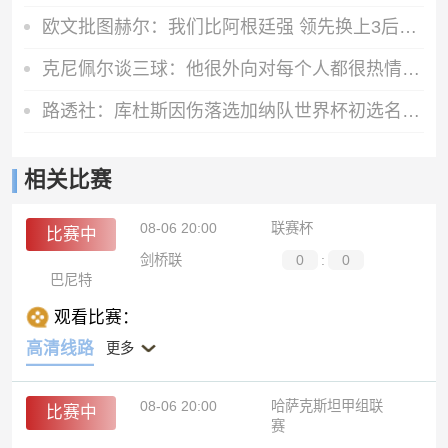
欧文批图赫尔：我们比阿根廷强 领先换上3后卫传达了什么信号？
克尼佩尔谈三球：他很外向对每个人都很热情 现在确实有些想念他
路透社：库杜斯因伤落选加纳队世界杯初选名单，拉赫曼·巴巴回归
相关比赛
08-06 20:00
联赛杯
比赛中
剑桥联
0
:
0
巴尼特
观看比赛：
高清线路
更多
08-06 20:00
哈萨克斯坦甲组联
比赛中
赛