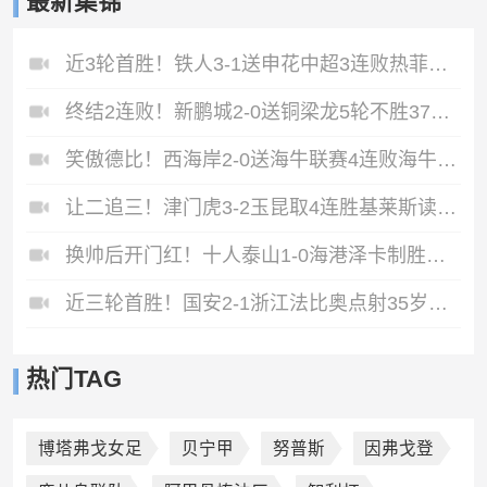
最新集锦
近3轮首胜！铁人3-1送申花中超3连败热菲尼奥双响邦本宜裕传射
终结2连败！新鹏城2-0送铜梁龙5轮不胜37岁姜至鹏破门韦斯利建功
笑傲德比！西海岸2-0送海牛联赛4连败海牛仍垫底西海岸升至第二
让二追三！津门虎3-2玉昆取4连胜基莱斯读秒绝杀萨尔瓦多破门
换帅后开门红！十人泰山1-0海港泽卡制胜于金永扑点海港三球被吹
近三轮首胜！国安2-1浙江法比奥点射35岁张稀哲制胜王钰栋送助攻
热门TAG
博塔弗戈女足
贝宁甲
努普斯
因弗戈登