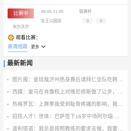
08-06 21:00
联赛杯
比赛中
女王公园巡游者
0
:
0
米尔沃尔
观看比赛：
高清线路
更多
最新新闻
图片报：金玟哉济州热身赛后请拜仁全队吃韩式炸鸡
西媒：皇马在肖像权上对维尼修斯做了让步，但坚决不给续约签字费
热格罗瓦：上赛季我受到耻骨疼痛的影响，我希望留在尤文共创辉煌
招揽人才！世体：巴萨签下16岁中场阿尔瑙·卡萨斯
波利塔诺：我总是按照教练的要求去做，我要比上赛季打进更多球