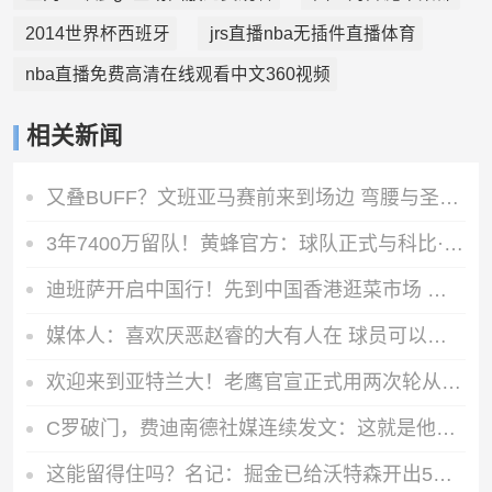
2014世界杯西班牙
jrs直播nba无插件直播体育
nba直播免费高清在线观看中文360视频
相关新闻
又叠BUFF？文班亚马赛前来到场边 弯腰与圣城修女团进行简短祈祷
3年7400万留队！黄蜂官方：球队正式与科比·怀特完成续约！
迪班萨开启中国行！先到中国香港逛菜市场 又与李小龙铜像合影
媒体人：喜欢厌恶赵睿的大有人在 球员可以发挥失常但不能没拼劲
欢迎来到亚特兰大！老鹰官宣正式用两次轮从雷霆换来阿隆·维金斯
C罗破门，费迪南德社媒连续发文：这就是他的拿手好戏！GOAT！
这能留得住吗？名记：掘金已给沃特森开出5年7000万的续约报价