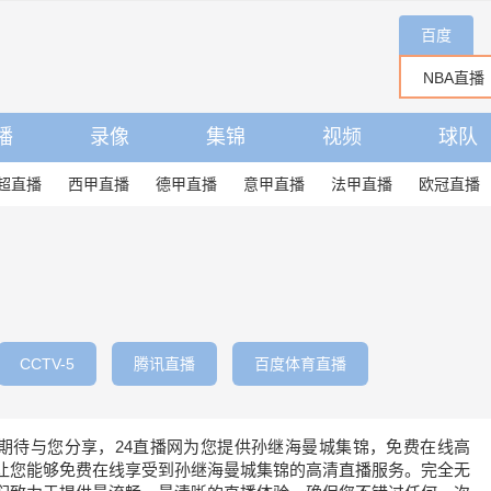
百度
播
录像
集锦
视频
球队
超直播
西甲直播
德甲直播
意甲直播
法甲直播
欧冠直播
CCTV-5
腾讯直播
百度体育直播
期待与您分享，24直播网为您提供孙继海曼城集锦，免费在线高
让您能够免费在线享受到孙继海曼城集锦的高清直播服务。完全无