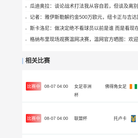
瓜迪奥拉：谈论战术打法我从容自若，但谈及离
记者：雅伊斯勒解约金500万欧元，纽卡正与吉
斯卡洛尼：做决定绝不看球员以前是谁 而是看现在
格纳布里现场观赛温网决赛，温网官方晒图：欢
相关比赛
比赛中
08-07 04:00
女足非洲
佛得角女足
杯
比赛中
08-07 04:00
联盟杯
托卢卡