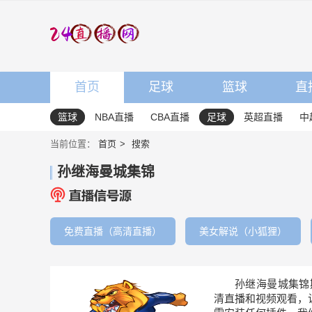
首页
足球
篮球
直
篮球
NBA直播
CBA直播
足球
英超直播
中
当前位置：
首页
搜索
孙继海曼城集锦
免费直播（高清直播）
美女解说（小狐狸）
孙继海曼城集锦
清直播和视频观看，