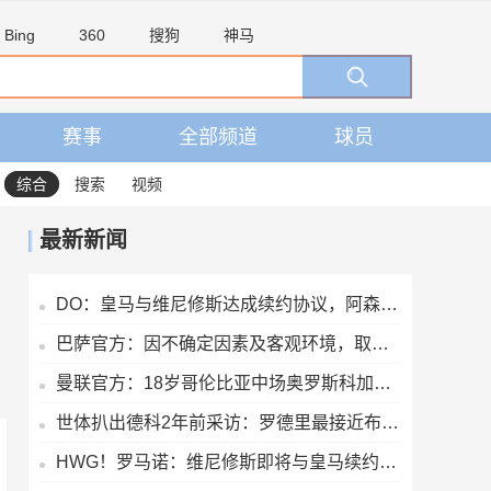
Bing
360
搜狗
神马
赛事
全部频道
球员
综合
搜索
视频
最新新闻
DO：皇马与维尼修斯达成续约协议，阿森纳方面的追求将结束
巴萨官方：因不确定因素及客观环境，取消8月15日的友谊赛
曼联官方：18岁哥伦比亚中场奥罗斯科加盟球队，将进入青训体系
世体扒出德科2年前采访：罗德里最接近布斯克茨，但曼城不会卖他
HWG！罗马诺：维尼修斯即将与皇马续约，签下为期6年的全新合同