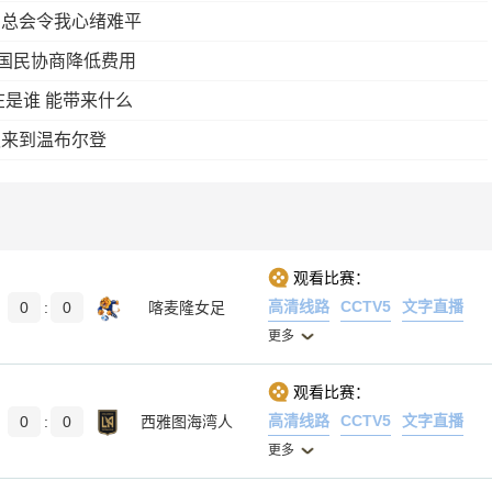
别总会令我心绪难平
达国民协商降低费用
是谁 能带来什么
迎来到温布尔登
观看比赛：
高清线路
CCTV5
文字直播
0
:
0
喀麦隆女足
更多
观看比赛：
高清线路
CCTV5
文字直播
0
:
0
西雅图海湾人
更多