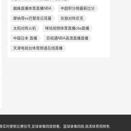
蜘蛛直播体育直播NBA
中超积分榜最新比分
摩纳哥vs巴黎圣日耳曼
灰狼对阵尼克
太阳对阵火机
咪咕视频体育直播cba直播
中国日本 直播
百视通NBA高清直播直播
天津电视台体育频道在线直播
等实时更新比赛信号,足球录像回放观看、篮球录像回放,高清体育视频免