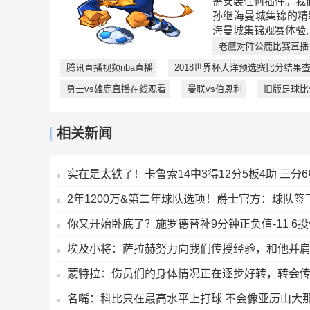
需安装任何插件。我
孙继海曼城集锦的精
海曼城集锦观赛体验,
老鷹对阵公鹿比赛直播
腾讯直播视频nba直播
2018世界杯大洋预选赛比分结果
勇士vs雄鹿直播在线观看
曼联vs伯恩利
旧版足球比
相关新闻
实在是太铁了！卡鲁索14中3得12分5板4助 三分6
2年1200万&第二年球队选项！爵士官方：球队签
你又开始卧底了？施罗德替补9分钟正负值-11 6投
埃及小将：萨拉赫努力向我们传授经验，和他并
蒙特拉：伤员们的身体情况正在逐步好转，转会传
名嘴：科比只在最高水平上打球 不会像亚历山大