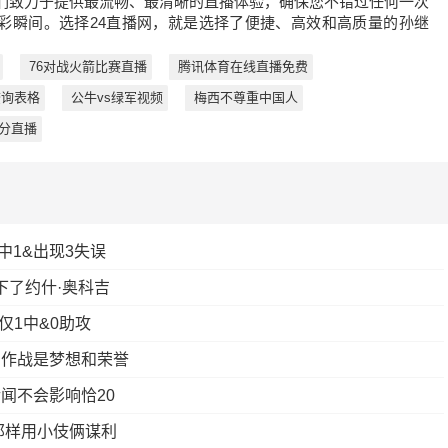
们致力于提供最流畅、最清晰的直播体验，确保您不错过任何一次
彩瞬间。选择24直播网，就是选择了便捷、高效和高质量的孙继
76对战火箭比赛直播
腾讯体育在线直播免费
查询表格
公牛vs绿军视频
梅西不尊重中国人
分直播
中1&出现3失误
下了约什·奥科吉
仅1中&0助攻
肩作战是梦想和荣誉
闻不会影响恰20
那样用小伎俩谋利