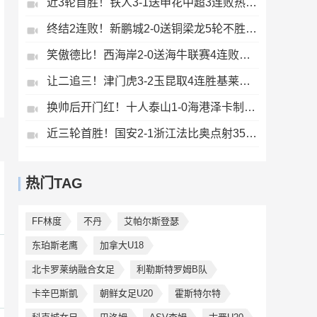
近3轮首胜！铁人3-1送申花中超3连败热菲尼奥双响邦本宜裕传射
终结2连败！新鹏城2-0送铜梁龙5轮不胜37岁姜至鹏破门韦斯利建功
笑傲德比！西海岸2-0送海牛联赛4连败海牛仍垫底西海岸升至第二
让二追三！津门虎3-2玉昆取4连胜基莱斯读秒绝杀萨尔瓦多破门
换帅后开门红！十人泰山1-0海港泽卡制胜于金永扑点海港三球被吹
近三轮首胜！国安2-1浙江法比奥点射35岁张稀哲制胜王钰栋送助攻
热门TAG
FF林度
不丹
艾帕尔斯登瑟
东珀斯老鹰
加拿大U18
北卡罗莱纳融合女足
利勒斯特罗姆B队
卡辛巴斯凱
朝鲜女足U20
霍斯特尔特