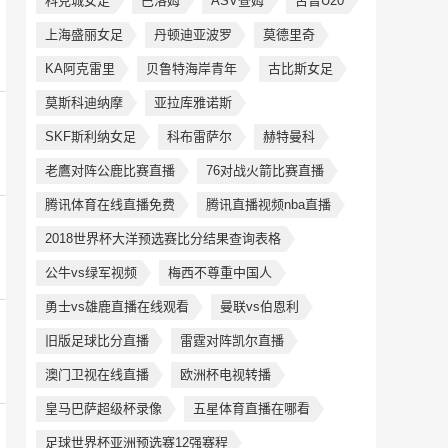
科克城女足
巴洛姆
ASV查姆
古晋U20
上海盛丽女足
丹顿迪亚波罗
莫德里奇
KA阿克雷里
贝鲁特海岸青年
古比斯女足
莫斯科迪纳摩
亚拉库雅诺斯
SKF斯利纳女足
科布雷萨尔
赫特曼科
老鷹对阵公鹿比赛直播
76对战火箭比赛直播
腾讯体育在线直播免费
腾讯直播视频nba直播
2018世界杯大洋预选赛比分结果查询表格
公牛vs绿军视频
梅西不尊重中国人
勇士vs雄鹿直播在线观看
曼联vs伯恩利
旧版足球比分直播
雷霆对阵凯尔直播
澳门卫视在线直播
欧洲杯电视转播
皇马巴萨超级杯录像
五星体育直播在哪看
足球世界杯亚洲预选赛12强赛程