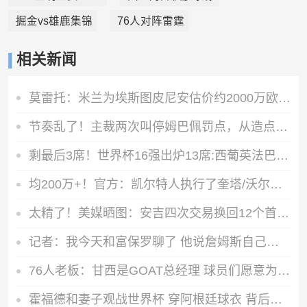
掘金vs雄鹿集锦
76人对阵雷霆
相关新闻
莫雷托：米兰为埃斯图皮尼安估价约2000万欧，维拉希望少付一些
节奏乱了！主裁两次叫停姆巴佩罚点，从造点到主罚过了3分11秒
剩最后3席！世界杯16强出炉13席:西葡英法巴在列，阿根廷明日出战
均200万+！官方：凯尔特人执行了奎塔/沃尔什/班顿的球队选项
太精了！美媒晒图：安吉四次交易换回12个首轮选秀权+2个互换
记者：我今天和富保罗聊了 他说詹姆斯自己做决定&他将全力支持
76人老板：甘西是GOAT总经理 球员们愿意为他打球&他在骑士成功过
霍福德和妻子观战世界杯 穿阿根廷球衣 背后印有“勇士”字样