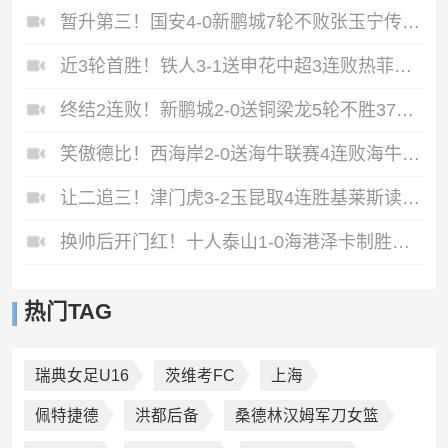
暂升第三！国安4-0新鹏城7轮不败张玉宁传射达万双响法比奥破门
近3轮首胜！铁人3-1送申花中超3连败热菲尼奥双响邦本宜裕传射
终结2连败！新鹏城2-0送铜梁龙5轮不胜37岁姜至鹏破门韦斯利建功
笑傲德比！西海岸2-0送海牛联赛4连败海牛仍垫底西海岸升至第二
让二追三！津门虎3-2玉昆取4连胜基莱斯读秒绝杀萨尔瓦多破门
换帅后开门红！十人泰山1-0海港泽卡制胜于金永扑点海港三球被吹
热门TAG
瑞典女足U16
茨维考FC
上海
佩特捷德
洪都后备
桑德林汉姆军刀女篮