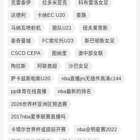
克雷泰伊
拉多米亚克
科布雷洛女足
达德利
卡纳EC U20
查路
马纳瓦喷射机
狼队U21
纽夫莱恩斯
泰奇曼城
FC索伦托U23
斯巴顿斯女足
CSCD CEPA
图纳里
澳中部女联
陶拉斯
阿联酋超
沙巴女足
萨卡兹斯帕斯U20
nba直播jrs无插件高清c144
pp体育在线直播
nba最新的排名
2026世界杯亚洲区预选赛
2017nba夏季联赛直播吗
卡塔尔世界杯或提前开赛
nba全明星赛2022