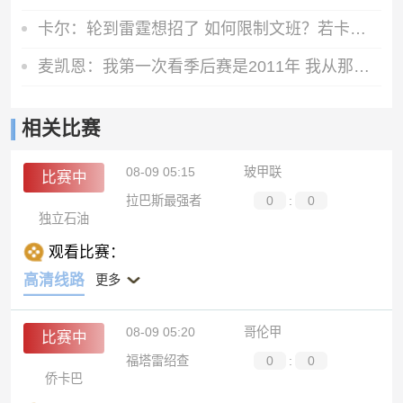
卡尔：轮到雷霆想招了 如何限制文班？若卡鲁索不超神该怎么打？
麦凯恩：我第一次看季后赛是2011年 我从那时就最喜欢科比
相关比赛
08-09 05:15
玻甲联
比赛中
拉巴斯最强者
0
:
0
独立石油
观看比赛：
高清线路
更多
08-09 05:20
哥伦甲
比赛中
福塔雷绍查
0
:
0
侨卡巴