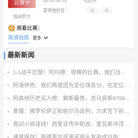
08-09 05:30
乌拉甲
比赛中
蒙得维的亚城图尔克
0
:
0
佩纳罗尔
观看比赛：
高清线路
更多
最新新闻
1-1战平巴黎！阿玛德：很棒的比赛，我们当然知道巴黎有多强
阿洛伊西：我们再度因为定位球丢分，在定位球防守上犯了一些错误
阿森纳历史买人榜：赖斯最贵，吉马良斯8750万欧第二，佩佩第三
意媒：佛罗伦萨正和帕尔马谈判，力求签下前锋马特奥·佩莱格里诺
青训小将连线！西里亚传中助攻，里瓦斯冲顶破门，皇马1-0领先
速度保存！佩德里兑现承诺将头发染成白色：一小时后我就删帖