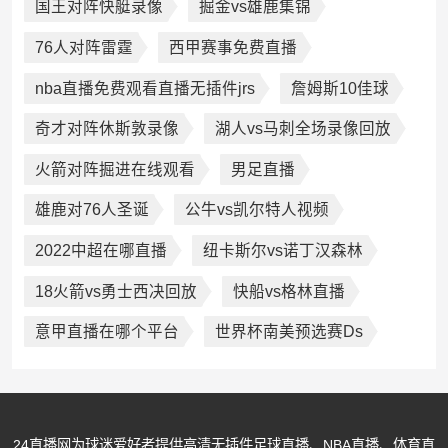
国王对阵快艇录像
掘金vs雄鹿集锦
76人对阵雷霆
西甲赛事免费直播
nba直播免费观看直播无插件jrs
詹姆斯10佳球
奇才对阵休斯敦录像
湖人vs马刺全场录像回放
火箭对阵掘进在线观看
男足直播
雄鹿对76人圣诞
公牛vs凯尔特人视频
2022中超在哪直播
纽卡斯尔vs诺丁汉森林
18火箭vs勇士西决回放
快船vs格林直播
意甲直播在哪个平台
世界杯南美预选赛Ds
24直播网为球迷爱好者提供高清无插件足球直播、NBA直播、体育直