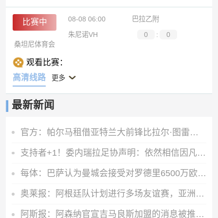
08-08 06:00
巴拉乙附
比赛中
朱尼诺VH
0
:
0
桑坦尼体育会
观看比赛：
高清线路
更多
最新新闻
官方：帕尔马租借亚特兰大前锋比拉尔·图雷，租期至2027年6月
支持者+1！委内瑞拉足协声明：依然相信因凡蒂诺有能力领导FIFA
每体：巴萨认为曼城会接受对罗德里6500万欧报价，双方分歧并不大
奥莱报：阿根廷队计划进行多场友谊赛，亚洲是主要考虑的目的地
阿斯报：阿森纳官宣吉马良斯加盟的消息被推迟，球员已加入训练中