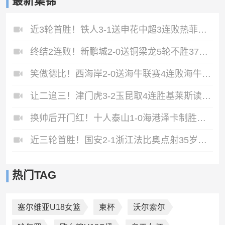
最新集锦
近3轮首胜！铁人3-1送申花中超3连败热菲尼奥双响邦本宜裕传射
终结2连败！新鹏城2-0送铜梁龙5轮不胜37岁姜至鹏破门韦斯利建功
笑傲德比！西海岸2-0送海牛联赛4连败海牛仍垫底西海岸升至第二
让二追三！津门虎3-2玉昆取4连胜基莱斯读秒绝杀萨尔瓦多破门
换帅后开门红！十人泰山1-0海港泽卡制胜于金永扑点海港三球被吹
近三轮首胜！国安2-1浙江法比奥点射35岁张稀哲制胜王钰栋送助攻
热门TAG
塞尔维亚U18女篮
柬杯
沃尔索尔