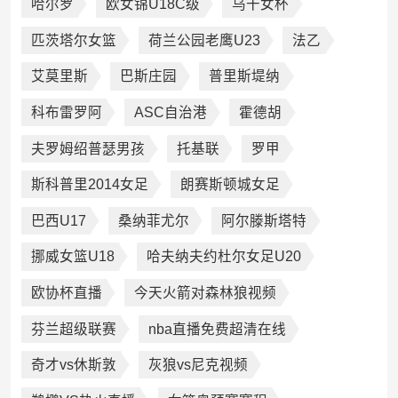
哈尔罗
欧女锦U18C级
乌干女杯
匹茨塔尔女篮
荷兰公园老鹰U23
法乙
艾莫里斯
巴斯庄园
普里斯堤纳
科布雷罗阿
ASC自治港
霍德胡
夫罗姆绍普瑟男孩
托基联
罗甲
斯科普里2014女足
朗赛斯顿城女足
巴西U17
桑纳菲尤尔
阿尔滕斯塔特
挪威女篮U18
哈夫纳夫约杜尔女足U20
欧协杯直播
今天火箭对森林狼视频
芬兰超级联赛
nba直播免费超清在线
奇才vs休斯敦
灰狼vs尼克视频