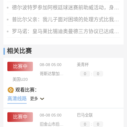
德尔波特罗参加阿根廷球迷赛前助威活动，身穿梅西球衣
普比尔父亲：我儿子面对困境的处理方式比我成熟，他想在马竞踢球
罗马诺：皇马莱比锡迪奥曼德三方协议已达成，在等莱比锡找替代者
相关比赛
08-08 05:00
美青杯
比赛中
哥斯达黎加U20
0
:
0
美国U20
观看比赛：
高清线路
更多
08-08 05:00
巴马全联
比赛中
旧金山市后备队
0
:
0