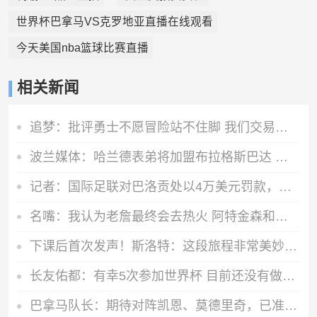
世界杯巴拿马VS克罗地亚直播在线观看
今天美国nba篮球比赛直播
相关新闻
追梦：批评勇士不愿冒险站不住脚 我们交易了巴特勒还给他1.2亿
波兰媒体：哈兰德表弟将加盟布拉格斯巴达 转会费600万创队史纪录
记者：国际足联对巴洛贡处以4万美元罚款，一半由美国足协承担
名嘴：我认为老詹最终会去热火 阿特金森和斯波执教水准差异很大
下课后首次发声！斯洛特：这段旅程非常美妙，对上赛季夺冠很感激
长友佑都：有幸5次参加世界杯 目前还没有做未来规划有可能退役
巴拿马队长：期待对阵凯恩、莫德里奇，已准备好再次迎战英格兰