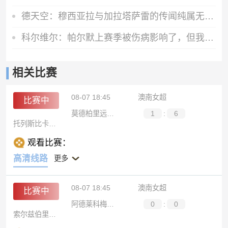
德天空：穆西亚拉与加拉塔萨雷的传闻纯属无稽之谈，他100%留拜仁
科尔维尔：帕尔默上赛季被伤病影响了，但我们对他的信任从未动摇
相关比赛
08-07 18:45
澳南女超
比赛中
莫德柏里远望女足
1
:
6
托列斯比卡拉女足
观看比赛：
高清线路
更多
08-07 18:45
澳南女超
比赛中
阿德莱科梅兹女足
0
:
0
索尔兹伯里女足