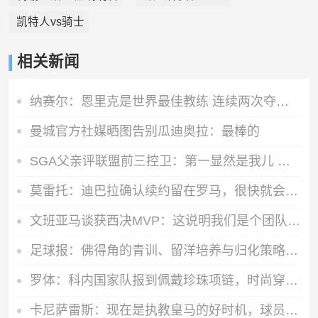
凯特人vs骑士
相关新闻
纳赛尔：恩里克是世界最佳教练 连续两次夺得欧冠太棒了
曼城官方社媒晒图告别瓜迪奥拉：最棒的
SGA父亲评联盟前三控卫：第一显然是我儿 第二坎宁安 第三莫兰特
莫雷托：迪巴拉确认续约留在罗马，很快就会官宣
文班亚马谈获西决MVP：这说明我们是个团队 荣誉属于所有人
足球报：佛得角的青训、留洋培养与归化策略，都值得中国足球学习
罗体：科内国家队报到佩戴珍珠项链，时尚穿搭引发关注和热议
卡尼萨雷斯：现在是执教皇马的好时机，球员将以谦逊态度迎新赛季