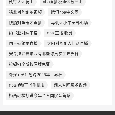
凯特人vs骑士
nba直播极速体育播吧
猛龙对阵鲍尔视频
腾讯nba中文网
快船对阵奇才直播
马刺vs小牛全部七场
约书亚对纳干诺
nba 直播 收费
国王vs猛龙直播
太阳对阵湖人比赛直播
安哥拉联赛球队有哪些球员参加世界杯
拉顿vs摩斯拉原版免费
外媒:c罗计划踢2026年世界杯
nba视频直播手机版
湖人对阵魔术视频
梅西轻松打进今年个人国家队首球