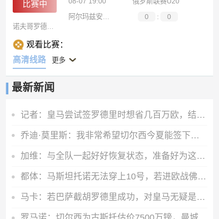
08-07 19:00
俄罗斯联赛U20
比赛中
阿尔玛兹安泰青年队
0
:
0
诺夫哥罗德青年队
观看比赛：
高清线路
更多
最新新闻
记者：皇马尝试签罗德里时想省几百万欧，结果被巴萨趁虚而入
乔迪·莫里斯：我非常希望切尔西今夏能签下巴尔科拉
加维：与全队一起好好恢复状态，准备好为这个赛季全力以赴
都体：马斯坦托诺无法穿上10号，若进欧战佛罗伦萨可商讨是否买断
马卡：若巴萨截胡罗德里成功，对皇马无疑是双重打击
罗马诺：切尔西为古斯托估价7500万镑，曼城不会支付这样的费用