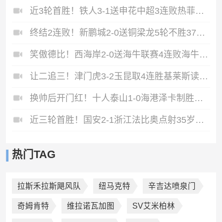
近3轮首胜！铁人3-1送申花中超3连败热菲尼奥双响邦本宜裕传射
终结2连败！新鹏城2-0送铜梁龙5轮不胜37岁姜至鹏破门韦斯利建功
笑傲德比！西海岸2-0送海牛联赛4连败海牛仍垫底西海岸升至第二
让二追三！津门虎3-2玉昆取4连胜基莱斯读秒绝杀萨尔瓦多破门
换帅后开门红！十人泰山1-0海港泽卡制胜于金永扑点海港三球被吹
近三轮首胜！国安2-1浙江法比奥点射35岁张稀哲制胜王钰栋送助攻
热门TAG
拉斯禾拉斯飓风队
纽马克特
辛吉达喷泉门
奇姆肯特
维拉诺瓦加图
SV艾米柏林