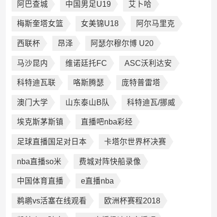
阿巴查城
中国男足U19
艾卜哈
梅斯奎塔女篮
女美锦U18
阿尔马里克
西联杯
昂泽
阿瑟尔穆尔博 U20
马沙昆内
维诺廷托FC
ASC沃利达安
科特迪瓦联
咯斯腾瑟
庞特普雷塔
澳门大学
山东泰山B队
科特迪瓦/挪威
埃克斯茅斯镇
直播吧nba彩经
足球直播国足对日本
卡塔尔世界杯决赛
nba直播so米
费城对阵快船录像
中国体育直播
e直播nba
鹈鹕vs活塞在线观看
欧洲杯赛程2018