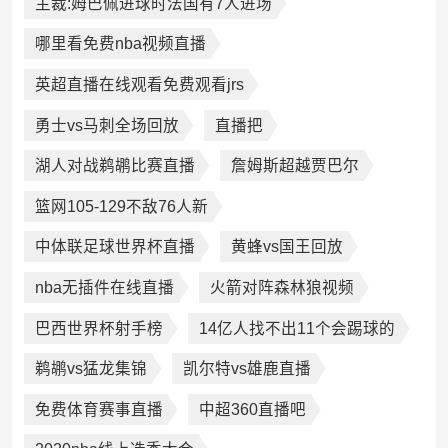
主裁:姆巴佩进球时法国有7人进场
哪里看免费nba视频直播
英超直播在线观看免费观看jrs
勇士vs马刺全场回放
直播把
湖人对战鹈鹕比赛直播
詹姆斯超越贾巴尔
篮网105-129不敌76人新
中体联足球世界杯直播
黄蜂vs国王回放
nba无插件在线直播
火箭对阵森林狼视频
巴西世界杯射手榜
14亿人找不出11个会踢球的
鹈鹕vs猛龙集锦
凯尔特vs雄鹿直播
免费体育赛事直播
中超360直播吧