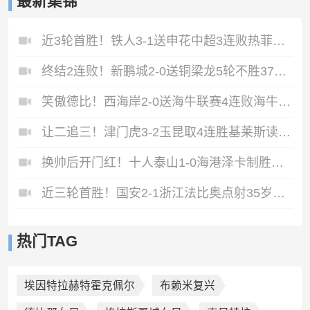
最新集锦
近3轮首胜！铁人3-1送申花中超3连败热菲尼奥双响邦本宜裕传射
终结2连败！新鹏城2-0送铜梁龙5轮不胜37岁姜至鹏破门韦斯利建功
笑傲德比！西海岸2-0送海牛联赛4连败海牛仍垫底西海岸升至第二
让二追三！津门虎3-2玉昆取4连胜基莱斯读秒绝杀萨尔瓦多破门
换帅后开门红！十人泰山1-0海港泽卡制胜于金永扑点海港三球被吹
近三轮首胜！国安2-1浙江法比奥点射35岁张稀哲制胜王钰栋送助攻
热门TAG
埃因特拉赫特霍克佩尔
布赖米复兴