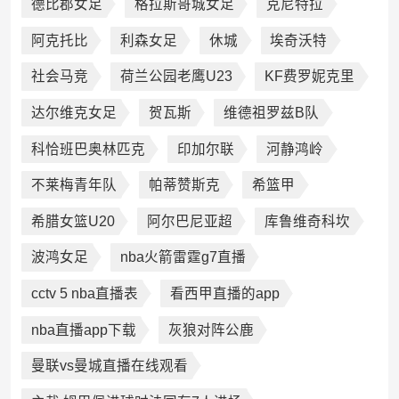
德比郡女足
格拉斯哥城女足
克尼特拉
阿克托比
利森女足
休城
埃奇沃特
社会马竞
荷兰公园老鹰U23
KF费罗妮克里
达尔维克女足
贺瓦斯
维德祖罗兹B队
科恰班巴奥林匹克
印加尔联
河静鸿岭
不莱梅青年队
帕蒂赞斯克
希篮甲
希腊女篮U20
阿尔巴尼亚超
库鲁维奇科坎
波鸿女足
nba火箭雷霆g7直播
cctv 5 nba直播表
看西甲直播的app
nba直播app下载
灰狼对阵公鹿
曼联vs曼城直播在线观看