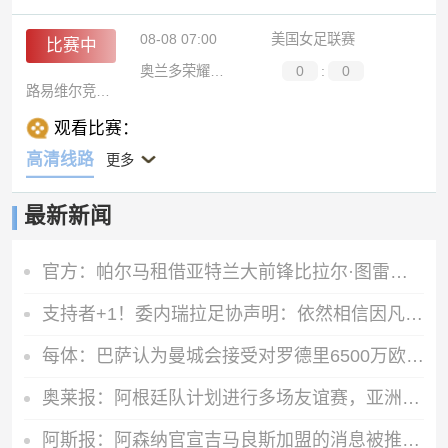
08-08 07:00
美国女足联赛
比赛中
奥兰多荣耀女足
0
:
0
路易维尔竞技女足
观看比赛：
高清线路
更多
最新新闻
官方：帕尔马租借亚特兰大前锋比拉尔·图雷，租期至2027年6月
支持者+1！委内瑞拉足协声明：依然相信因凡蒂诺有能力领导FIFA
每体：巴萨认为曼城会接受对罗德里6500万欧报价，双方分歧并不大
奥莱报：阿根廷队计划进行多场友谊赛，亚洲是主要考虑的目的地
阿斯报：阿森纳官宣吉马良斯加盟的消息被推迟，球员已加入训练中