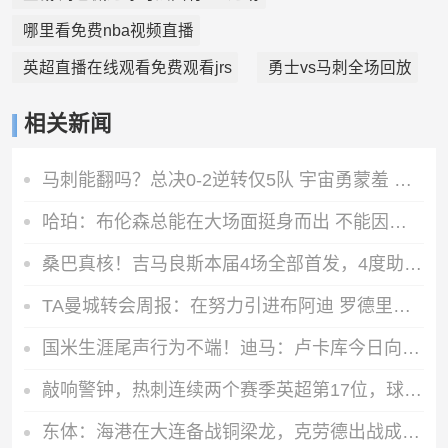
哪里看免费nba视频直播
英超直播在线观看免费观看jrs
勇士vs马刺全场回放
相关新闻
马刺能翻吗？总决0-2逆转仅5队 宇宙勇蒙羞 主场0-2翻盘前无古人
哈珀：布伦森总能在大场面挺身而出 不能因他投进关键球而沮丧
桑巴真核！吉马良斯本届4场全部首发，4度助攻+为3名队友做饼
TA曼城转会周报：在努力引进布阿迪 罗德里等多人未来不明确
国米生涯尾声行为不端！迪马：卢卡库今日向奥西利奥道歉
敲响警钟，热刺连续两个赛季英超第17位，球队111年来首次出现
东体：海港在大连备战铜梁龙，克劳德出战成疑蒋光太有望回归