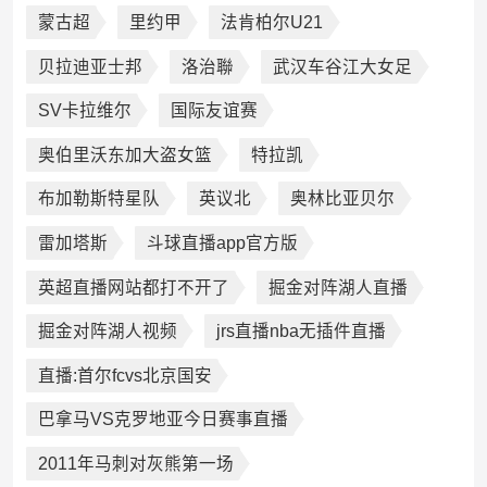
蒙古超
里约甲
法肯柏尔U21
贝拉迪亚士邦
洛治聯
武汉车谷江大女足
SV卡拉维尔
国际友谊赛
奥伯里沃东加大盗女篮
特拉凯
布加勒斯特星队
英议北
奥林比亚贝尔
雷加塔斯
斗球直播app官方版
英超直播网站都打不开了
掘金对阵湖人直播
掘金对阵湖人视频
jrs直播nba无插件直播
直播:首尔fcvs北京国安
巴拿马VS克罗地亚今日赛事直播
2011年马刺对灰熊第一场