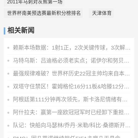
2011年马刺对灰熊第一场
世界杯南美预选赛最新积分榜排名
天津体育
相关新闻
赖斯本场数据：1射1正，2次关键传球，3次解围，2拦截2抢断
马特乌斯：吕迪格必须老实点；诺伊尔和努贝尔的问题也要注意
最强规律难破？世界杯历史22冠主帅均来自本国 8强中6位“土帅”
双塔守住禁区！霍姆格伦16分11板&哈滕12分15板4助
阿根廷第111分钟再次领先，斯卡洛尼情绪有些激动揉眼
阿什拉夫：赢第一座欧冠冠军时已经卸下重担，接下来要去享受决赛
队记：快船向马瑟林/乔丹·米勒/科比·桑德斯开出资质报价