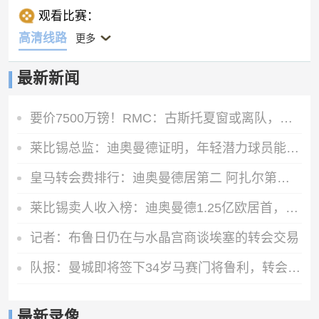
观看比赛：
高清线路
更多
最新新闻
要价7500万镑！RMC：古斯托夏窗或离队，曼城不愿满足切尔西要价
莱比锡总监：迪奥曼德证明，年轻潜力球员能在我们这得到巨大提升
皇马转会费排行：迪奥曼德居第二 阿扎尔第三 C罗第五 齐达内第七
莱比锡卖人收入榜：迪奥曼德1.25亿欧居首，舍什科索博奥尔莫在列
记者：布鲁日仍在与水晶宫商谈埃塞的转会交易
队报：曼城即将签下34岁马赛门将鲁利，转会费350万欧元
最新录像