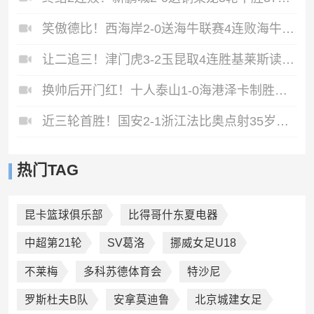
笑傲德比！西海岸2-0送海牛联赛4连败海牛仍垫底西海岸升至第二
让二追三！津门虎3-2玉昆取4连胜基莱斯读秒绝杀萨尔瓦多破门
换帅后开门红！十人泰山1-0海港泽卡制胜于金永扑点海港三球被吹
近三轮首胜！国安2-1浙江法比奥点射35岁张稀哲制胜王钰栋送助攻
热门TAG
昆卡篮球俱乐部
比得哥什东夏电器
中超第21轮
SV葛洛
挪威女足U18
不莱梅
多科苏德体育会
特沙尼
罗斯杜夫B队
安拿莫迪鲁
北京城建女足