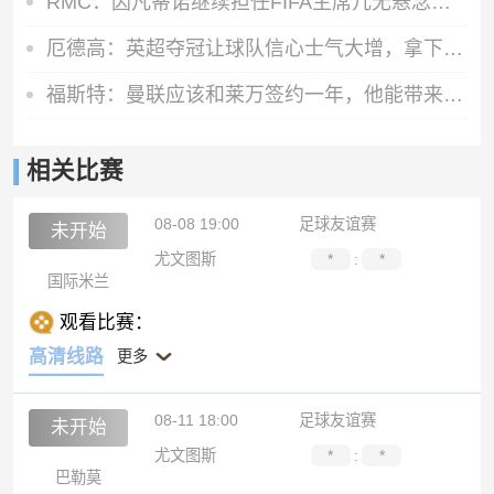
RMC：因凡蒂诺继续担任FIFA主席几无悬念，他已获近200个协会支持
厄德高：英超夺冠让球队信心士气大增，拿下欧冠就是最完美的一天
福斯特：曼联应该和莱万签约一年，他能带来经验成为年轻人的榜样
相关比赛
08-08 19:00
足球友谊赛
未开始
尤文图斯
*
:
*
国际米兰
观看比赛：
高清线路
更多
08-11 18:00
足球友谊赛
未开始
尤文图斯
*
:
*
巴勒莫