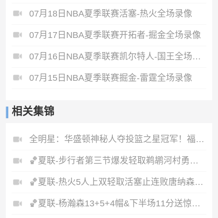
07月18日NBA夏季联赛活塞-热火全场录像
07月17日NBA夏季联赛开拓者-掘金全场录像
07月16日NBA夏季联赛凯尔特人-国王全场录像
07月15日NBA夏季联赛掘金-雷霆全场录像
相关集锦
全明星：华盛顿神秘人夺投篮之星冠军！福德夺得三分大赛冠军！
🏀夏联-步行者第三节爆发轻取鹈鹕河村勇辉5+5+12斯劳森22分
🏀夏联-热火5人上双轻取活塞止连败唐纳森20+8+10奥科里27分
🏀夏联-杨瀚森13+5+4帽&下半场11分送惊艳妙传开拓者力克掘金