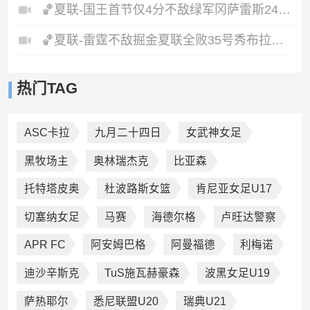
🏀夏联-国王首节仅4分不敌绿军冈萨雷斯24+10+5塞纳克10+12
🏀夏联-雷霆不敌掘金夏联全败35号秀布拉齐尔32+6马拉14+7+6
热门TAG
ASC卡拉
九月二十四日
女武神女足
黑牧场主
奥林瑞杰克
比亚森
托特塔皮奥
杜波路斯女篮
肯尼亚女足U17
切塞纳女足
马赛
海德尔格
卢旺达警察
APR FC
阿安姆巴格
阿曼福德
利梅诺
迪沙辛斯克
TuS施瓦赫豪森
波黑女足U19
萨热耶尔
悉尼联盟U20
瑞典U21