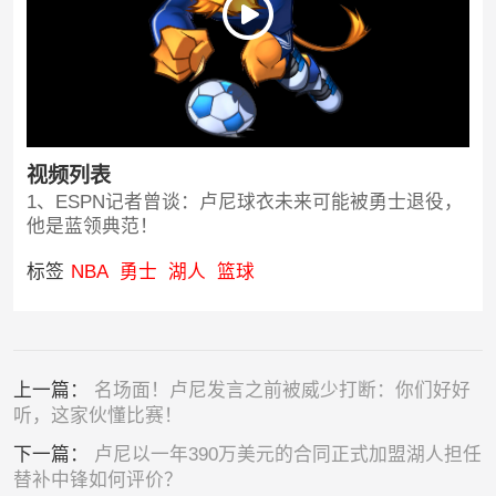
视频列表
1、ESPN记者曾谈：卢尼球衣未来可能被勇士退役，
他是蓝领典范！
标签
NBA
勇士
湖人
篮球
上一篇：
名场面！卢尼发言之前被威少打断：你们好好
听，这家伙懂比赛！
下一篇：
卢尼以一年390万美元的合同正式加盟湖人担任
替补中锋如何评价？