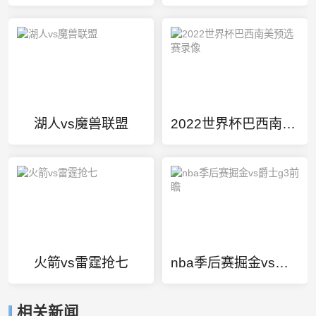
湖人vs魔兽联盟
2022世界杯巴西南美预选赛录像
火箭vs雷霆抢七
nba季后赛掘金vs爵士g3前瞻
相关新闻