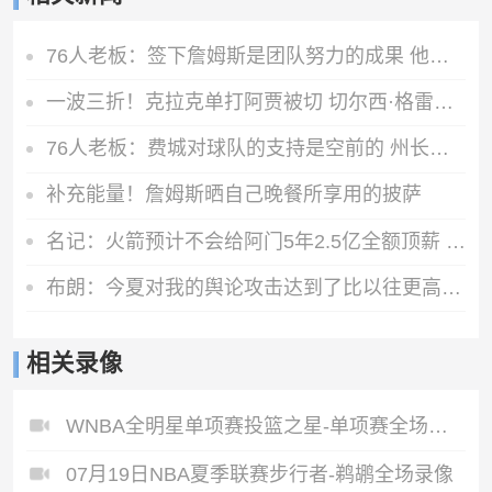
76人老板：签下詹姆斯是团队努力的成果 他相信我们具备夺冠实力
一波三折！克拉克单打阿贾被切 切尔西·格雷飙压哨三分绝杀比赛
76人老板：费城对球队的支持是空前的 州长甚至设立了勒布朗日
补充能量！詹姆斯晒自己晚餐所享用的披萨
名记：火箭预计不会给阿门5年2.5亿全额顶薪 或以5年2亿提前续约
布朗：今夏对我的舆论攻击达到了比以往更高程度 这没出乎我意料
相关录像
WNBA全明星单项赛投篮之星-单项赛全场录像
07月19日NBA夏季联赛步行者-鹈鹕全场录像