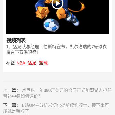
视频列表
1、猛龙队总经理韦伯斯特宣布，凯尔洛瑞的7号球衣
将在下赛季退役！
标签
NBA
猛龙
篮球
上一篇：
卢尼以一年390万美元的合同正式加盟湖人担任
替补中锋如何评价？
下一篇：
B站UP主分析米切尔提前续约骑士，接下来可
能就是哈登了