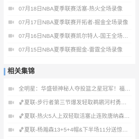
07月18日NBA夏季联赛活塞-热火全场录像
07月17日NBA夏季联赛开拓者-掘金全场录像
07月16日NBA夏季联赛凯尔特人-国王全场录像
07月15日NBA夏季联赛掘金-雷霆全场录像
相关集锦
全明星：华盛顿神秘人夺投篮之星冠军！福德夺得三分大赛冠军！
🏀夏联-步行者第三节爆发轻取鹈鹕河村勇辉5+5+12斯劳森22分
🏀夏联-热火5人上双轻取活塞止连败唐纳森20+8+10奥科里27分
🏀夏联-杨瀚森13+5+4帽&下半场11分送惊艳妙传开拓者力克掘金