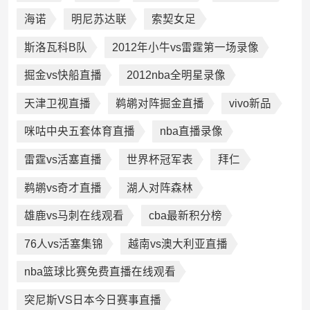
海诺
明尼苏达联
索契女足
斯洛瓦科B队
2012年小牛vs雷霆第一场录像
掘金vs快船直播
2012nba全明星录像
天津卫视直播
鹈鹕对阵掘金直播
vivo新品
咪咕中央五套体育直播
nba直播录像
雷霆vs活塞直播
世界杯冠军表
拜仁
鹈鹕vs奇才直播
湖人对阵森林
雄鹿vs马刺在线观看
cba最新积分榜
76人vs活塞集锦
越南vs澳大利亚直播
nba篮球比赛免费直播在线观看
突尼斯VS日本今日赛事直播