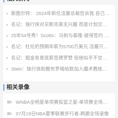
斯图尔特： 2024年新任活塞总裁告诉我 自己可能成为交易筹码
名记：独行侠对买断克莱无兴趣 而是计划交易他 加福德需1首轮
25年54号秀！Scotto：马刺与泰隆·彼得签约 球员将参加训练营
名记：杜伦的预期年薪为5700万美元 活塞只愿提供3000-3500万美元
名记：掘金有意底薪签德罗赞 但他似乎不甘心只拿底薪合同
Stein：独行侠助教布罗格哈默加入魔术教练组 担任斯威尼助教
相关录像
WNBA全明星单项赛投篮之星-单项赛全场录像
07月19日NBA夏季联赛步行者-鹈鹕全场录像