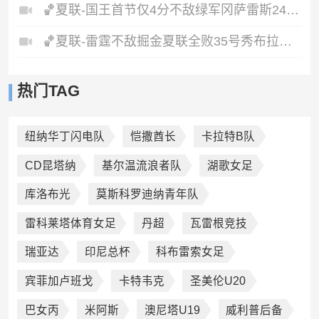
🏀夏联-国王首节仅4分不敌绿军冈萨雷斯24+10+5塞纳克10+12
🏀夏联-雷霆不敌掘金夏联全败35号秀布拉齐尔32+6马拉14+7+6
热门TAG
纽纳华丁闪电队
恺撒酋长
卡拉特B队
CD昆塔纳
基尔温流浪者队
湖歌女足
库洛布光
莫斯科罗迪纳青年队
雷科莱塔体育女足
丹超
瓦雷根竞技
瑞亚达
印尼总杯
科布雷索女足
宾菲加卢班戈
卡特韦克
圣美伦U20
巴女丙
米阿斯
澳尼塔U19
威利普后备