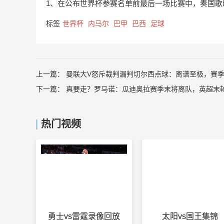
1、在公布世界杯参赛名单前最后一场比赛中，奏国歌
标签
世界杯
内马尔
巴甲
巴西
足球
上一篇：
曼联大V怒斥裁判漏判切尔西点球：离谱至极，赛
下一篇：
真要走？罗马诺：瓜迪奥拉赛季末将离队，英超末
热门视频
勇士vs雷霆录像回放
太阳vs国王集锦