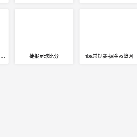
nba季后赛雷霆vs勇士g7
捷报足球比分
nba常规赛-掘金vs篮网