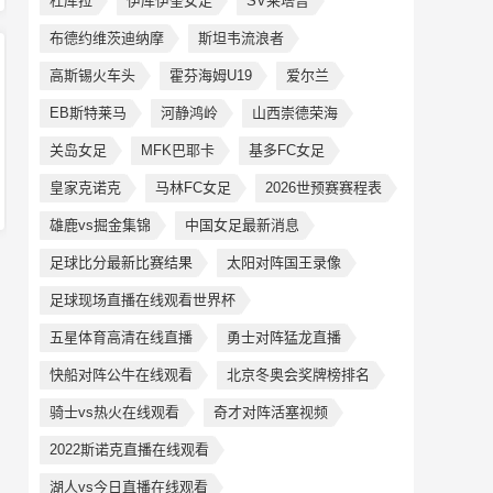
杜库拉
伊库伊奎女足
SV莱塔普
布德约维茨迪纳摩
斯坦韦流浪者
高斯锡火车头
霍芬海姆U19
爱尔兰
EB斯特莱马
河静鸿岭
山西崇德荣海
关岛女足
MFK巴耶卡
基多FC女足
皇家克诺克
马林FC女足
2026世预赛赛程表
雄鹿vs掘金集锦
中国女足最新消息
足球比分最新比赛结果
太阳对阵国王录像
足球现场直播在线观看世界杯
五星体育高清在线直播
勇士对阵猛龙直播
快船对阵公牛在线观看
北京冬奥会奖牌榜排名
骑士vs热火在线观看
奇才对阵活塞视频
2022斯诺克直播在线观看
湖人vs今日直播在线观看