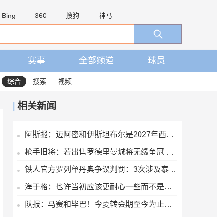
Bing
360
搜狗
神马
赛事
全部频道
球员
综合
搜索
视频
相关新闻
阿斯报：迈阿密和伊斯坦布尔是2027年西超杯热门举办地
枪手旧将：若出售罗德里曼城将无缘争冠 凯恩能打破梅西进球纪录
铁人官方罗列单丹奥争议判罚：3次涉及泰山比赛+1次东北超错判
海于格：也许当初应该更耐心一些而不是只踢1年，希望能重返米兰
队报：马赛和毕巴！今夏转会期至今为止五大联赛仅两队仍未引援