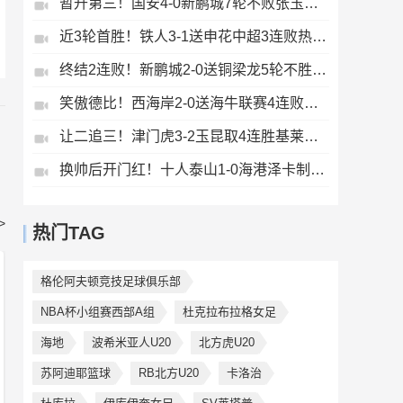
暂升第三！国安4-0新鹏城7轮不败张玉宁传射达万双响法比奥破门
近3轮首胜！铁人3-1送申花中超3连败热菲尼奥双响邦本宜裕传射
终结2连败！新鹏城2-0送铜梁龙5轮不胜37岁姜至鹏破门韦斯利建功
笑傲德比！西海岸2-0送海牛联赛4连败海牛仍垫底西海岸升至第二
让二追三！津门虎3-2玉昆取4连胜基莱斯读秒绝杀萨尔瓦多破门
换帅后开门红！十人泰山1-0海港泽卡制胜于金永扑点海港三球被吹
>
热门TAG
格伦阿夫顿竞技足球俱乐部
NBA杯小组赛西部A组
杜克拉布拉格女足
海地
波希米亚人U20
北方虎U20
苏阿迪耶篮球
RB北方U20
卡洛治