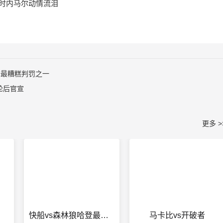
时内马尔动情流泪
季最糟糕判罚之一
轮后官宣
更多 >
快船vs森林狼哈登最后一球
马卡比vs开破者